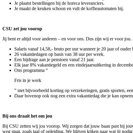
Je plaatst bestellingen bij de horeca leveranciers.
Je maakt de keuken schoon en vult de koffieautomaten bij.
CSU zet jou voorop
Jij bent er altijd voor anderen – en voor ons. Dus zijn wij er voor jou
Salaris vanaf 14,58,- bruto per uur wanneer je 20 jaar of ouder 
26 vakantiedagen op basis van 38 uur per week.
Een bijdrage aan je pensioen vanaf 21 jaar.
Elk jaar 8% vakantiegeld en een eindejaarsuitkering in decembe
Ons programma “
Fris in je werk
” met bijvoorbeeld korting op verzekeringen, gratis sporten, een
Daar bovenop ook nog een extra vakantiedag die je kan opneme
Bij ons draait het om jou
Bij CSU zetten wij jou voorop. Wij zorgen dat jouw baan past bij jouw
weg staat, zoals taal of opleiding. We blijven kijken naar wat jij nod