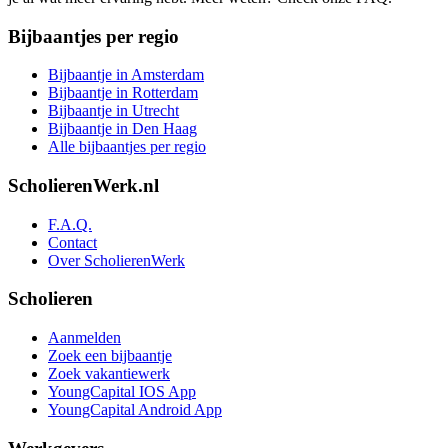
Bijbaantjes per regio
Bijbaantje in Amsterdam
Bijbaantje in Rotterdam
Bijbaantje in Utrecht
Bijbaantje in Den Haag
Alle bijbaantjes per regio
ScholierenWerk.nl
F.A.Q.
Contact
Over ScholierenWerk
Scholieren
Aanmelden
Zoek een bijbaantje
Zoek vakantiewerk
YoungCapital IOS App
YoungCapital Android App