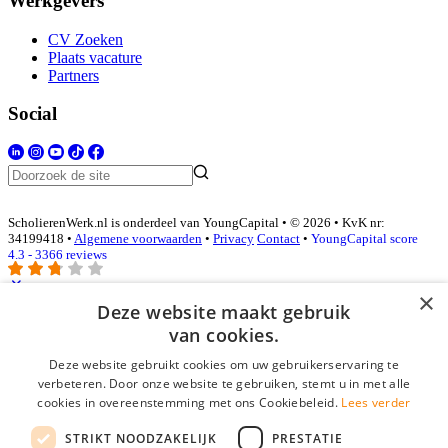
Werkgevers
CV Zoeken
Plaats vacature
Partners
Social
ScholierenWerk.nl is onderdeel van YoungCapital • © 2026 • KvK nr:
34199418 •
Algemene voorwaarden
•
Privacy
Contact
•
YoungCapital score
4.3 - 3366 reviews
×
Deze website maakt gebruik
Inloggen als bedrijf
van cookies.
Deze website gebruikt cookies om uw gebruikerservaring te
E-mail
*
verbeteren. Door onze website te gebruiken, stemt u in met alle
cookies in overeenstemming met ons Cookiebeleid.
Lees verder
Wachtwoord
STRIKT NOODZAKELIJK
PRESTATIE
login gegevens onthouden