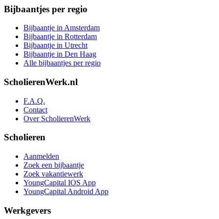
Bijbaantjes per regio
Bijbaantje in Amsterdam
Bijbaantje in Rotterdam
Bijbaantje in Utrecht
Bijbaantje in Den Haag
Alle bijbaantjes per regio
ScholierenWerk.nl
F.A.Q.
Contact
Over ScholierenWerk
Scholieren
Aanmelden
Zoek een bijbaantje
Zoek vakantiewerk
YoungCapital IOS App
YoungCapital Android App
Werkgevers