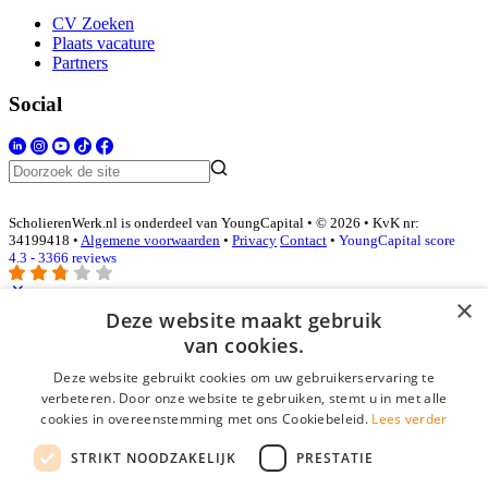
CV Zoeken
Plaats vacature
Partners
Social
ScholierenWerk.nl is onderdeel van YoungCapital • © 2026 • KvK nr:
34199418 •
Algemene voorwaarden
•
Privacy
Contact
•
YoungCapital score
4.3 - 3366 reviews
×
Deze website maakt gebruik
Inloggen als bedrijf
van cookies.
Deze website gebruikt cookies om uw gebruikerservaring te
E-mail
*
verbeteren. Door onze website te gebruiken, stemt u in met alle
cookies in overeenstemming met ons Cookiebeleid.
Lees verder
Wachtwoord
STRIKT NOODZAKELIJK
PRESTATIE
login gegevens onthouden
Wachtwoord vergeten?