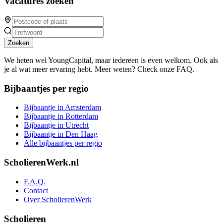
Vacatures zoeken
Zoeken
We heten wel YoungCapital, maar iedereen is even welkom. Ook als
je al wat meer ervaring hebt. Meer weten? Check onze FAQ.
Bijbaantjes per regio
Bijbaantje in Amsterdam
Bijbaantje in Rotterdam
Bijbaantje in Utrecht
Bijbaantje in Den Haag
Alle bijbaantjes per regio
ScholierenWerk.nl
F.A.Q.
Contact
Over ScholierenWerk
Scholieren