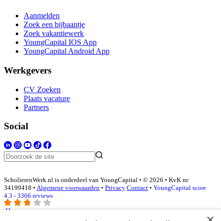
Aanmelden
Zoek een bijbaantje
Zoek vakantiewerk
YoungCapital IOS App
YoungCapital Android App
Werkgevers
CV Zoeken
Plaats vacature
Partners
Social
ScholierenWerk.nl is onderdeel van YoungCapital • © 2026 • KvK nr:
34199418 •
Algemene voorwaarden
•
Privacy
Contact
•
YoungCapital score
4.3 - 3366 reviews
×