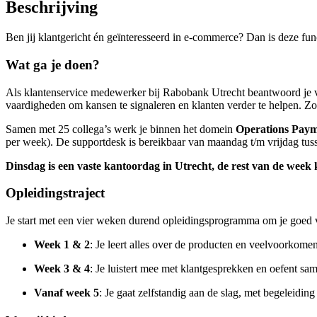
Beschrijving
Ben jij klantgericht én geïnteresseerd in e-commerce? Dan is deze fu
Wat ga je doen?
Als klantenservice medewerker bij Rabobank Utrecht beantwoord je vra
vaardigheden om kansen te signaleren en klanten verder te helpen. Zo 
Samen met 25 collega’s werk je binnen het domein
Operations Paym
per week). De supportdesk is bereikbaar van maandag t/m vrijdag tus
Dinsdag is een vaste kantoordag in Utrecht, de rest van de week
Opleidingstraject
Je start met een vier weken durend opleidingsprogramma om je goed voor
Week 1 & 2
: Je leert alles over de producten en veelvoorkom
Week 3 & 4
: Je luistert mee met klantgesprekken en oefent s
Vanaf week 5
: Je gaat zelfstandig aan de slag, met begeleidin