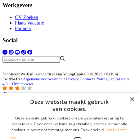
Werkgevers
CV Zoeken
Plaats vacature
Partners
Social
ScholierenWerk.nl is onderdeel van YoungCapital • © 2026 • KvK nr:
34199418 •
Algemene voorwaarden
•
Privacy
Contact
•
YoungCapital score
4.3 - 3366 reviews
×
Deze website maakt gebruik
Inloggen als bedrijf
van cookies.
Deze website gebruikt cookies om uw gebruikerservaring te
E-mail
*
verbeteren. Door onze website te gebruiken, stemt u in met alle
cookies in overeenstemming met ons Cookiebeleid.
Lees verder
Wachtwoord