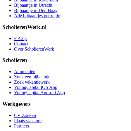
Bijbaantje in Utrecht
Bijbaantje in Den Haag
Alle bijbaantjes per regio
ScholierenWerk.nl
F.A.Q.
Contact
Over ScholierenWerk
Scholieren
Aanmelden
Zoek een bijbaantje
Zoek vakantiewerk
YoungCapital IOS App
YoungCapital Android App
Werkgevers
CV Zoeken
Plaats vacature
Partners