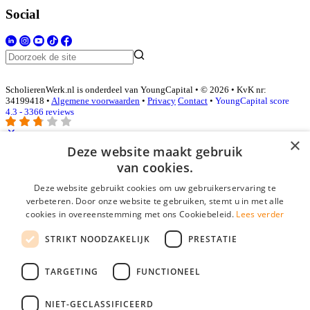
Social
ScholierenWerk.nl is onderdeel van YoungCapital • © 2026 • KvK nr:
34199418 •
Algemene voorwaarden
•
Privacy
Contact
•
YoungCapital score
4.3 - 3366 reviews
×
Deze website maakt gebruik
Inloggen als bedrijf
van cookies.
Deze website gebruikt cookies om uw gebruikerservaring te
E-mail
*
verbeteren. Door onze website te gebruiken, stemt u in met alle
cookies in overeenstemming met ons Cookiebeleid.
Lees verder
Wachtwoord
STRIKT NOODZAKELIJK
PRESTATIE
login gegevens onthouden
Wachtwoord vergeten?
login
TARGETING
FUNCTIONEEL
Bedrijf aanmelden
NIET-GECLASSIFICEERD