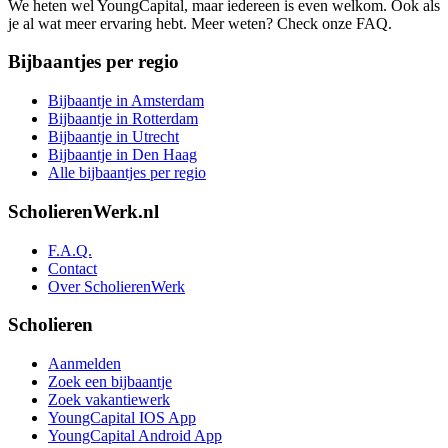
We heten wel YoungCapital, maar iedereen is even welkom. Ook als
je al wat meer ervaring hebt. Meer weten? Check onze FAQ.
Bijbaantjes per regio
Bijbaantje in Amsterdam
Bijbaantje in Rotterdam
Bijbaantje in Utrecht
Bijbaantje in Den Haag
Alle bijbaantjes per regio
ScholierenWerk.nl
F.A.Q.
Contact
Over ScholierenWerk
Scholieren
Aanmelden
Zoek een bijbaantje
Zoek vakantiewerk
YoungCapital IOS App
YoungCapital Android App