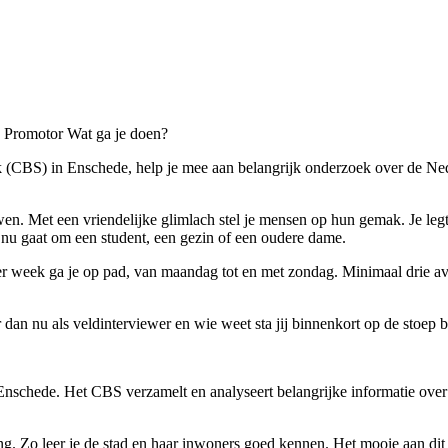
 Promotor Wat ga je doen?
iek (CBS) in Enschede, help je mee aan belangrijk onderzoek over de Ne
en. Met een vriendelijke glimlach stel je mensen op hun gemak. Je leg
t nu gaat om een student, een gezin of een oudere dame.
 per week ga je op pad, van maandag tot en met zondag. Minimaal drie 
 dan nu als veldinterviewer en wie weet sta jij binnenkort op de stoep 
Enschede. Het CBS verzamelt en analyseert belangrijke informatie over
g. Zo leer je de stad en haar inwoners goed kennen. Het mooie aan dit 