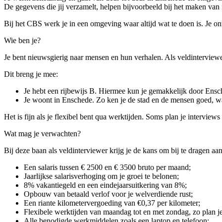
De gegevens die jij verzamelt, helpen bijvoorbeeld bij het maken van
Bij het CBS werk je in een omgeving waar altijd wat te doen is. Je o
Wie ben je?
Je bent nieuwsgierig naar mensen en hun verhalen. Als veldinterviewe
Dit breng je mee:
Je hebt een rijbewijs B. Hiermee kun je gemakkelijk door Ens
Je woont in Enschede. Zo ken je de stad en de mensen goed, wa
Het is fijn als je flexibel bent qua werktijden. Soms plan je intervie
Wat mag je verwachten?
Bij deze baan als veldinterviewer krijg je de kans om bij te dragen 
Een salaris tussen € 2500 en € 3500 bruto per maand;
Jaarlijkse salarisverhoging om je groei te belonen;
8% vakantiegeld en een eindejaarsuitkering van 8%;
Opbouw van betaald verlof voor je welverdiende rust;
Een riante kilometervergoeding van €0,37 per kilometer;
Flexibele werktijden van maandag tot en met zondag, zo plan je
Alle benodigde werkmiddelen zoals een laptop en telefoon;