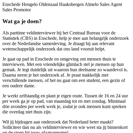
Enschede Hengelo Oldenzaal Haaksbergen Almelo Sales Agent
Sales Promotor
Wat ga je doen?
Als parttime veldinterviewer bij het Centraal Bureau voor de
Statistiek (CBS) in Enschede, help je mee aan belangrijk onderzoek
over de Nederlandse samenleving. Je draagt bij aan relevant
wetenschappelijk onderzoek dat ons land vooruit helpt.
Je gaat op pad in Enschede en omgeving om mensen thuis te
interviewen. Met een vriendelijke glimlach stel je mensen op hun
gemak. Je legt duidelijk uit waarom hun deelname zo waardevol is.
Daarna neem je het onderzoek af. Je praat makkelijk met
verschillende mensen, of het nu gaat om een student, een gezin of
een oudere dame.
Je werkt zelfstandig en plant je eigen route. Tussen de 16 en 24 uur
per week ga je op pad, van maandag tot en met zondag. Minimaal
drie avonden per week werk je, zodat je ook mensen kunt spreken
die overdag niet thuis zijn.
Wil jij bijdragen aan onderzoek dat Nederland beter maakt?
Solliciteer dan nu als veldinterviewer en wie weet sta jij binnenkort
op de stoep bij jouw plaatsgenoten!