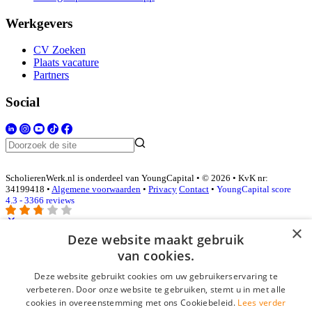
Werkgevers
CV Zoeken
Plaats vacature
Partners
Social
ScholierenWerk.nl is onderdeel van YoungCapital • © 2026 • KvK nr:
34199418 •
Algemene voorwaarden
•
Privacy
Contact
•
YoungCapital score
4.3 - 3366 reviews
×
Deze website maakt gebruik
Inloggen als bedrijf
van cookies.
Deze website gebruikt cookies om uw gebruikerservaring te
E-mail
*
verbeteren. Door onze website te gebruiken, stemt u in met alle
cookies in overeenstemming met ons Cookiebeleid.
Lees verder
Wachtwoord