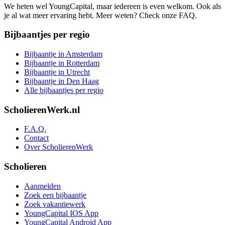
We heten wel YoungCapital, maar iedereen is even welkom. Ook als
je al wat meer ervaring hebt. Meer weten? Check onze FAQ.
Bijbaantjes per regio
Bijbaantje in Amsterdam
Bijbaantje in Rotterdam
Bijbaantje in Utrecht
Bijbaantje in Den Haag
Alle bijbaantjes per regio
ScholierenWerk.nl
F.A.Q.
Contact
Over ScholierenWerk
Scholieren
Aanmelden
Zoek een bijbaantje
Zoek vakantiewerk
YoungCapital IOS App
YoungCapital Android App