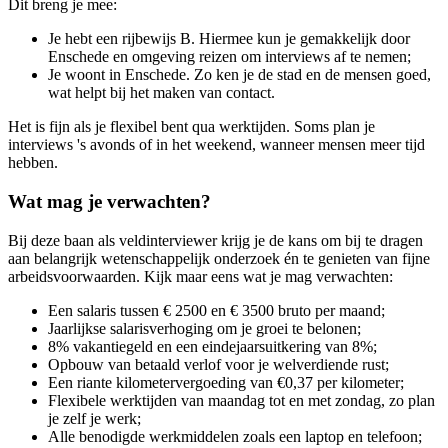
Dit breng je mee:
Je hebt een rijbewijs B. Hiermee kun je gemakkelijk door
Enschede en omgeving reizen om interviews af te nemen;
Je woont in Enschede. Zo ken je de stad en de mensen goed,
wat helpt bij het maken van contact.
Het is fijn als je flexibel bent qua werktijden. Soms plan je
interviews 's avonds of in het weekend, wanneer mensen meer tijd
hebben.
Wat mag je verwachten?
Bij deze baan als veldinterviewer krijg je de kans om bij te dragen
aan belangrijk wetenschappelijk onderzoek én te genieten van fijne
arbeidsvoorwaarden. Kijk maar eens wat je mag verwachten:
Een salaris tussen € 2500 en € 3500 bruto per maand;
Jaarlijkse salarisverhoging om je groei te belonen;
8% vakantiegeld en een eindejaarsuitkering van 8%;
Opbouw van betaald verlof voor je welverdiende rust;
Een riante kilometervergoeding van €0,37 per kilometer;
Flexibele werktijden van maandag tot en met zondag, zo plan
je zelf je werk;
Alle benodigde werkmiddelen zoals een laptop en telefoon;