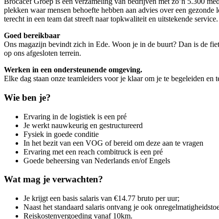
Brocacef Groep is een verzameling van bedrijven met zo’n 5.300 me
plekken waar mensen behoefte hebben aan advies over een gezonde leef
terecht in een team dat streeft naar topkwaliteit en uitstekende service.
Goed bereikbaar
Ons magazijn bevindt zich in Ede. Woon je in de buurt? Dan is de fie
op ons afgesloten terrein.
Werken in een ondersteunende omgeving.
Elke dag staan onze teamleiders voor je klaar om je te begeleiden en t
Wie ben je?
Ervaring in de logistiek is een pré
Je werkt nauwkeurig en gestructureerd
Fysiek in goede conditie
In het bezit van een VOG of bereid om deze aan te vragen
Ervaring met een reach combitruck is een pré
Goede beheersing van Nederlands en/of Engels
Wat mag je verwachten?
Je krijgt een basis salaris van €14.77 bruto per uur;
Naast het standaard salaris ontvang je ook onregelmatigheidstoes
Reiskostenvergoeding vanaf 10km.