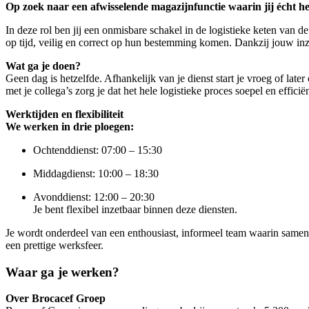
Op zoek naar een afwisselende magazijnfunctie waarin jij écht
In deze rol ben jij een onmisbare schakel in de logistieke keten van
op tijd, veilig en correct op hun bestemming komen. Dankzij jouw inz
Wat ga je doen?
Geen dag is hetzelfde. Afhankelijk van je dienst start je vroeg of lat
met je collega’s zorg je dat het hele logistieke proces soepel en effic
Werktijden en flexibiliteit
We werken in drie ploegen:
Ochtenddienst: 07:00 – 15:30
Middagdienst: 10:00 – 18:30
Avonddienst: 12:00 – 20:30
Je bent flexibel inzetbaar binnen deze diensten.
Je wordt onderdeel van een enthousiast, informeel team waarin samenwe
een prettige werksfeer.
Waar ga je werken?
Over Broca
cef Groep