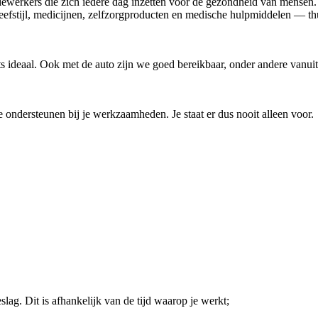
dewerkers die zich iedere dag inzetten voor de gezondheid van mense
stijl, medicijnen, zelfzorgproducten en medische hulpmiddelen — thuis,
ts ideaal. Ook met de auto zijn we goed bereikbaar, onder andere vanu
e ondersteunen bij je werkzaamheden. Je staat er dus nooit alleen voor.
lag. Dit is afhankelijk van de tijd waarop je werkt;