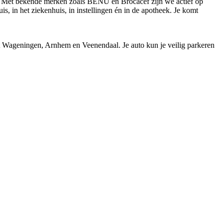
n. Met bekende merken zoals BENU en Brocacef zijn we actief op
 in het ziekenhuis, in instellingen én in de apotheek. Je komt
it Wageningen, Arnhem en Veenendaal. Je auto kun je veilig parkeren