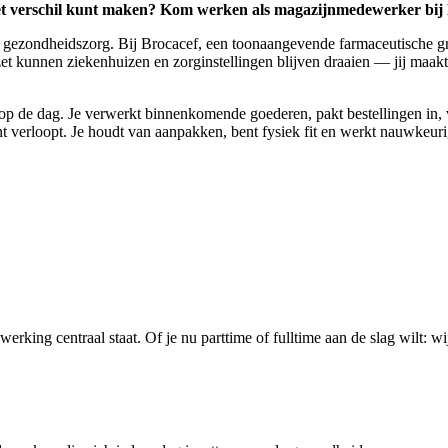
 het verschil kunt maken? Kom werken als magazijnmedewerker bij
 de gezondheidszorg. Bij Brocacef, een toonaangevende farmaceutische 
et kunnen ziekenhuizen en zorginstellingen blijven draaien — jij maakt
er op de dag. Je verwerkt binnenkomende goederen, pakt bestellingen in, 
iënt verloopt. Je houdt van aanpakken, bent fysiek fit en werkt nauwkeuri
rking centraal staat. Of je nu parttime of fulltime aan de slag wilt: 