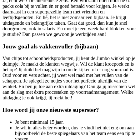
Ja, echt wel! De állerleukste zelfs. Een work-out doen door de 6-
packs cola bij te vullen én er goed betaald voor krijgen. Je werkt
daarnaast in een supergezellig team met vrienden en
leeftijdsgenoten. En hé, het is niet zomaar een bijbaan. Je krijgt
uitdagende en belangrijke taken. Gaat dat goed, dan kun je snel
doorgroeien, ook in salaris. En moet je een week hard blokken voor
je studie? Dan passen we gewoon je werktijden aan!
Jouw goal als vakkenvuller (bijbaan)
Van chips tot schoonheidsproducten, jij kent de Jumbo winkel op je
duimpje. Je maakt de klanten wegwijs. Wil de klant kroepoek en is
het op? Jij duikt het magazijn in om te kijken of er nog voorraad is.
Oud voor en vers achter, jij weet wel raad met het vullen van de
schappen. Je spiegelt ze netjes voor het perfecte uiterlijk van de
winkel. En ben jij toe aan extra uitdaging? Dan ga jij misschien wel
aan de slag met éxtra procestaken op voorraadmanagement. Welke
uitdaging je ook krijgt, jij rockt het!
Hoe word jij onze nieuwste superster?
Je bent minimaal 15 jaar.
Je wil in alles beter worden, dus je vindt het niet eng om aan
bijvoorbeeld de beste spiegelaars van het team eens een tip te
vragen.