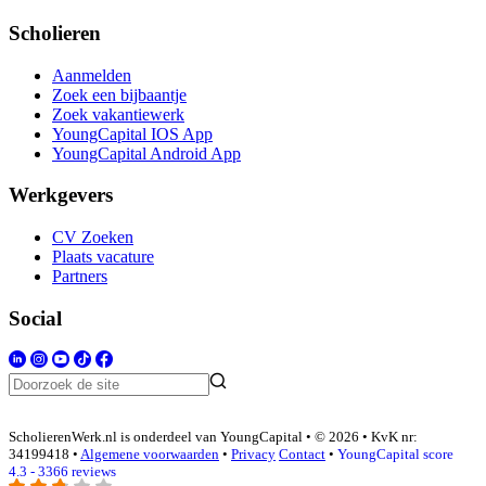
Scholieren
Aanmelden
Zoek een bijbaantje
Zoek vakantiewerk
YoungCapital IOS App
YoungCapital Android App
Werkgevers
CV Zoeken
Plaats vacature
Partners
Social
ScholierenWerk.nl is onderdeel van YoungCapital • © 2026 • KvK nr:
34199418 •
Algemene voorwaarden
•
Privacy
Contact
•
YoungCapital score
4.3 - 3366 reviews