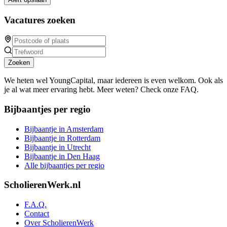
Vacatures zoeken
Zoeken
We heten wel YoungCapital, maar iedereen is even welkom. Ook als
je al wat meer ervaring hebt. Meer weten? Check onze FAQ.
Bijbaantjes per regio
Bijbaantje in Amsterdam
Bijbaantje in Rotterdam
Bijbaantje in Utrecht
Bijbaantje in Den Haag
Alle bijbaantjes per regio
ScholierenWerk.nl
F.A.Q.
Contact
Over ScholierenWerk