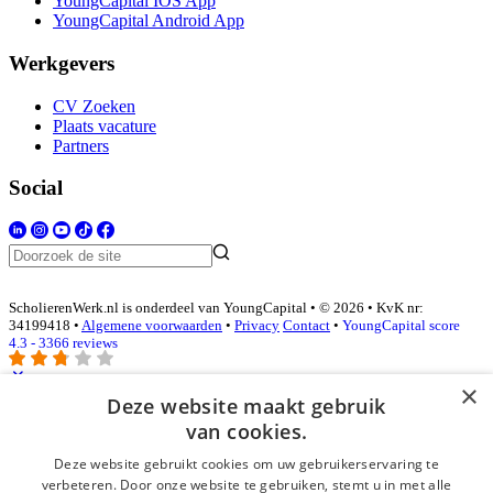
YoungCapital IOS App
YoungCapital Android App
Werkgevers
CV Zoeken
Plaats vacature
Partners
Social
ScholierenWerk.nl is onderdeel van YoungCapital • © 2026 • KvK nr:
34199418 •
Algemene voorwaarden
•
Privacy
Contact
•
YoungCapital score
4.3 - 3366 reviews
×
Deze website maakt gebruik
Inloggen als bedrijf
van cookies.
Deze website gebruikt cookies om uw gebruikerservaring te
E-mail
*
verbeteren. Door onze website te gebruiken, stemt u in met alle