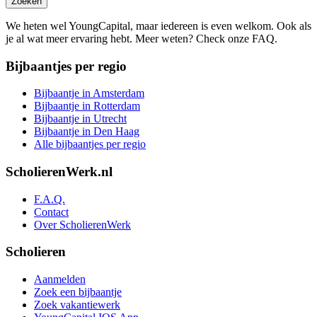
Zoeken
We heten wel YoungCapital, maar iedereen is even welkom. Ook als
je al wat meer ervaring hebt. Meer weten? Check onze FAQ.
Bijbaantjes per regio
Bijbaantje in Amsterdam
Bijbaantje in Rotterdam
Bijbaantje in Utrecht
Bijbaantje in Den Haag
Alle bijbaantjes per regio
ScholierenWerk.nl
F.A.Q.
Contact
Over ScholierenWerk
Scholieren
Aanmelden
Zoek een bijbaantje
Zoek vakantiewerk