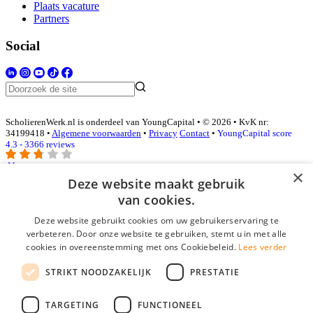
Plaats vacature
Partners
Social
ScholierenWerk.nl is onderdeel van YoungCapital • © 2026 • KvK nr:
34199418 •
Algemene voorwaarden
•
Privacy
Contact
•
YoungCapital score
4.3 - 3366 reviews
×
Deze website maakt gebruik
Inloggen als bedrijf
van cookies.
Deze website gebruikt cookies om uw gebruikerservaring te
E-mail
*
verbeteren. Door onze website te gebruiken, stemt u in met alle
cookies in overeenstemming met ons Cookiebeleid.
Lees verder
Wachtwoord
STRIKT NOODZAKELIJK
PRESTATIE
login gegevens onthouden
Wachtwoord vergeten?
login
TARGETING
FUNCTIONEEL