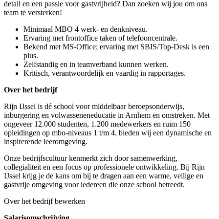
detail en een passie voor gastvrijheid? Dan zoeken wij jou om ons
team te versterken!
Minimaal MBO 4 werk- en denkniveau.
Ervaring met frontoffice taken of telefooncentrale.
Bekend met MS-Office; ervaring met SBIS/Top-Desk is een
plus.
Zelfstandig en in teamverband kunnen werken.
Kritisch, verantwoordelijk en vaardig in rapportages.
Over het bedrijf
Rijn IJssel is dé school voor middelbaar beroepsonderwijs,
inburgering en volwasseneneducatie in Arnhem en omstreken. Met
ongeveer 12.000 studenten, 1.200 medewerkers en ruim 150
opleidingen op mbo-niveaus 1 t/m 4, bieden wij een dynamische en
inspirerende leeromgeving.
Onze bedrijfscultuur kenmerkt zich door samenwerking,
collegialiteit en een focus op professionele ontwikkeling. Bij Rijn
IJssel krijg je de kans om bij te dragen aan een warme, veilige en
gastvrije omgeving voor iedereen die onze school betreedt.
Over het bedrijf bewerken
Salarisomschrijving