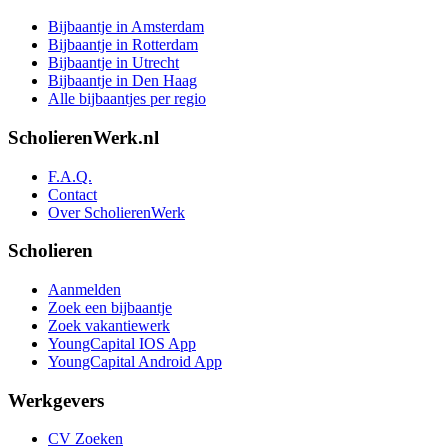
Bijbaantje in Amsterdam
Bijbaantje in Rotterdam
Bijbaantje in Utrecht
Bijbaantje in Den Haag
Alle bijbaantjes per regio
ScholierenWerk.nl
F.A.Q.
Contact
Over ScholierenWerk
Scholieren
Aanmelden
Zoek een bijbaantje
Zoek vakantiewerk
YoungCapital IOS App
YoungCapital Android App
Werkgevers
CV Zoeken