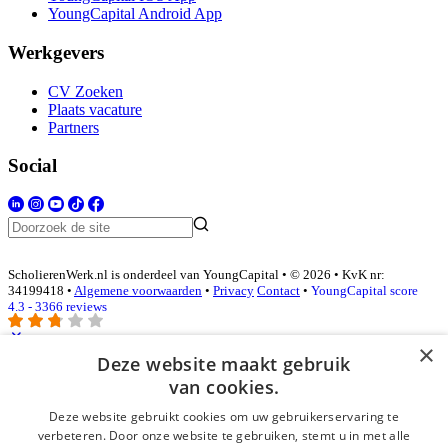
YoungCapital Android App
Werkgevers
CV Zoeken
Plaats vacature
Partners
Social
ScholierenWerk.nl is onderdeel van YoungCapital • © 2026 • KvK nr:
34199418 •
Algemene voorwaarden
•
Privacy
Contact
•
YoungCapital score
4.3 - 3366 reviews
×
Deze website maakt gebruik
Inloggen als bedrijf
van cookies.
Deze website gebruikt cookies om uw gebruikerservaring te
E-mail
*
verbeteren. Door onze website te gebruiken, stemt u in met alle