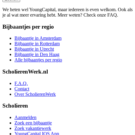
We heten wel YoungCapital, maar iedereen is even welkom. Ook als
je al wat meer ervaring hebt. Meer weten? Check onze FAQ.
Bijbaantjes per regio
Bijbaantje in Amsterdam
Bijbaantje in Rotterdam
Bijbaantje in Utrecht
Bijbaantje in Den Haag
Alle bijbaantjes per regio
ScholierenWerk.nl
F.A.Q.
Contact
Over ScholierenWerk
Scholieren
Aanmelden
Zoek een bijbaantje
Zoek vakantiewerk
YoungCapital IOS App