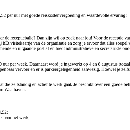
4,52 per uur met goede reiskostenvergoeding en waardevolle ervaring!
 achter de receptiebalie? Dan zijn wij op zoek naar jou! Voor de receptie
jij hÉt visitekaartje van de organisatie en zorg je ervoor dat alles soepe
omende en uitgaande post af en biedt administratieve en secretariËle on
0 uur per week. Daarnaast word je ingewerkt op 4 en 8 augustus (totaal 
penbaar vervoer en er is parkeergelegenheid aanwezig. Hoewel je zelfsta
aat die zelfstandig en actief te werk gaat. Je beschikt over een goede b
dam Waalhaven.
4,52;
is naar het werk;