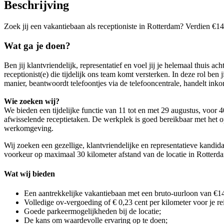
Beschrijving
Zoek jij een vakantiebaan als receptioniste in Rotterdam? Verdien €1
Wat ga je doen?
Ben jij klantvriendelijk, representatief en voel jij je helemaal thuis
receptionist(e) die tijdelijk ons team komt versterken. In deze rol ben 
manier, beantwoordt telefoontjes via de telefooncentrale, handelt ink
Wie zoeken wij?
We bieden een tijdelijke functie van 11 tot en met 29 augustus, voor 4
afwisselende receptietaken. De werkplek is goed bereikbaar met het o
werkomgeving.
Wij zoeken een gezellige, klantvriendelijke en representatieve kandid
voorkeur op maximaal 30 kilometer afstand van de locatie in Rotter
Wat wij bieden
Een aantrekkelijke vakantiebaan met een bruto-uurloon van €1
Volledige ov-vergoeding of € 0,23 cent per kilometer voor je re
Goede parkeermogelijkheden bij de locatie;
De kans om waardevolle ervaring op te doen;