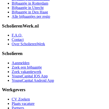
Bijbaantje in Rotterdam
Bijbaantje in Utrecht
Bijbaantje in Den Haag
Alle bijbaantjes per regio
ScholierenWerk.nl
F.A.Q.
Contact
Over ScholierenWerk
Scholieren
Aanmelden
Zoek een bijbaantje
Zoek vakantiewerk
YoungCapital IOS App
YoungCapital Android App
Werkgevers
CV Zoeken
Plaats vacature
Partners