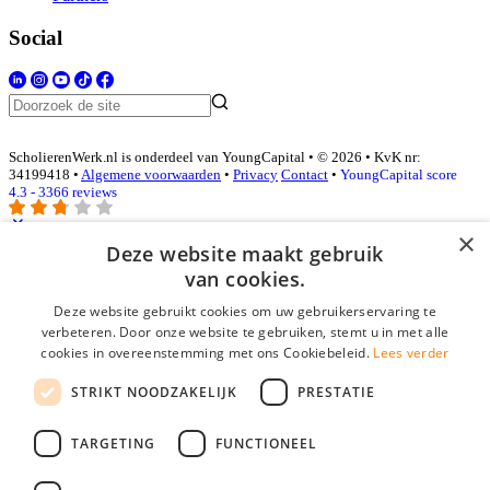
Social
ScholierenWerk.nl is onderdeel van YoungCapital • © 2026 • KvK nr:
34199418 •
Algemene voorwaarden
•
Privacy
Contact
•
YoungCapital score
4.3 - 3366 reviews
×
Deze website maakt gebruik
Inloggen als bedrijf
van cookies.
Deze website gebruikt cookies om uw gebruikerservaring te
E-mail
*
verbeteren. Door onze website te gebruiken, stemt u in met alle
cookies in overeenstemming met ons Cookiebeleid.
Lees verder
Wachtwoord
STRIKT NOODZAKELIJK
PRESTATIE
login gegevens onthouden
Wachtwoord vergeten?
login
TARGETING
FUNCTIONEEL
Bedrijf aanmelden