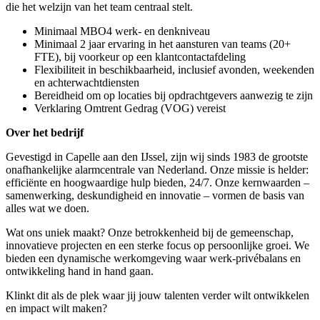
die het welzijn van het team centraal stelt.
Minimaal MBO4 werk- en denkniveau
Minimaal 2 jaar ervaring in het aansturen van teams (20+
FTE), bij voorkeur op een klantcontactafdeling
Flexibiliteit in beschikbaarheid, inclusief avonden, weekenden
en achterwachtdiensten
Bereidheid om op locaties bij opdrachtgevers aanwezig te zijn
Verklaring Omtrent Gedrag (VOG) vereist
Over het bedrijf
Gevestigd in Capelle aan den IJssel, zijn wij sinds 1983 de grootste
onafhankelijke alarmcentrale van Nederland. Onze missie is helder:
efficiënte en hoogwaardige hulp bieden, 24/7. Onze kernwaarden –
samenwerking, deskundigheid en innovatie – vormen de basis van
alles wat we doen.
Wat ons uniek maakt? Onze betrokkenheid bij de gemeenschap,
innovatieve projecten en een sterke focus op persoonlijke groei. We
bieden een dynamische werkomgeving waar werk-privébalans en
ontwikkeling hand in hand gaan.
Klinkt dit als de plek waar jij jouw talenten verder wilt ontwikkelen
en impact wilt maken?