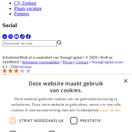
CV Zoeken
Plaats vacature
Partners
Social
ScholierenWerk.nl is onderdeel van YoungCapital • © 2026 • KvK nr:
34199418 •
Algemene voorwaarden
•
Privacy
Contact
•
YoungCapital score
4.3 - 3366 reviews
×
Deze website maakt gebruik
Inloggen als bedrijf
van cookies.
Deze website gebruikt cookies om uw gebruikerservaring te
E-mail
*
verbeteren. Door onze website te gebruiken, stemt u in met alle
cookies in overeenstemming met ons Cookiebeleid.
Lees verder
Wachtwoord
STRIKT NOODZAKELIJK
PRESTATIE
login gegevens onthouden
Wachtwoord vergeten?