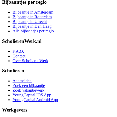
Bijbaantjes per regio
Bijbaantje in Amsterdam
Bijbaantje in Rotterdam
Bijbaantje in Utrecht
Bijbaantje in Den Haag
Alle bijbaantjes per regio
ScholierenWerk.nl
F.A.Q.
Contact
Over ScholierenWerk
Scholieren
Aanmelden
Zoek een bijbaantje
Zoek vakantiewerk
YoungCapital IOS App
YoungCapital Android App
Werkgevers