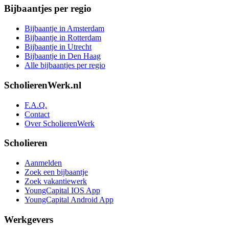
Bijbaantjes per regio
Bijbaantje in Amsterdam
Bijbaantje in Rotterdam
Bijbaantje in Utrecht
Bijbaantje in Den Haag
Alle bijbaantjes per regio
ScholierenWerk.nl
F.A.Q.
Contact
Over ScholierenWerk
Scholieren
Aanmelden
Zoek een bijbaantje
Zoek vakantiewerk
YoungCapital IOS App
YoungCapital Android App
Werkgevers