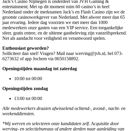
Jack’s Casino Nijmegen is onderdeel van JVH Gaming &
entertainment; Met op dit moment ruim 60 casino’s in heel
Nederland onder de merknamen Jack’s en Flash Casino zijn we de
grootste casinowerkgever van Nederland. Met alweer meer dan 65
jaar ervaring. Iedere dag voorzien we met meer dan 1000
medewerkers onze gasten van een VIP service. Een toegankelijke
sfeer, gratis entree, en de ultieme gastbeleving zijn vanzelfsprekend.
Net als aandacht voor veiligheid en verantwoord spelen.
Enthousiast geworden?
Solliciteer dan snel! Vragen? Mail naar werving@jvh.nl, bel 073-
6273632 of app Jochem via 0650158892.
Openingstijden maandag tot zaterdag
10:00 tot 00:00
Openingstijden zondag
13:00 tot 00:00
Alle medewerkers draaien afwisselend ochtend-, avond-, nacht- en
weekenddiensten.
*Wij werven en selecteren onze kandidaten zelf. Acquisitie door
werving- en selectiebureaus of andere derden naar aanleiding van