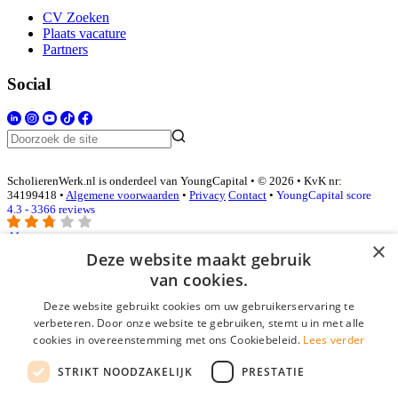
CV Zoeken
Plaats vacature
Partners
Social
ScholierenWerk.nl is onderdeel van YoungCapital • © 2026 • KvK nr:
34199418 •
Algemene voorwaarden
•
Privacy
Contact
•
YoungCapital score
4.3 - 3366 reviews
×
Deze website maakt gebruik
Inloggen als bedrijf
van cookies.
Deze website gebruikt cookies om uw gebruikerservaring te
E-mail
*
verbeteren. Door onze website te gebruiken, stemt u in met alle
cookies in overeenstemming met ons Cookiebeleid.
Lees verder
Wachtwoord
STRIKT NOODZAKELIJK
PRESTATIE
login gegevens onthouden
Wachtwoord vergeten?