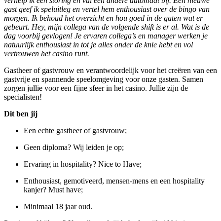
verhelp ik een storing en vul een andere automaat bij. Een nieuwe
gast geef ik speluitleg en vertel hem enthousiast over de bingo van
morgen. Ik behoud het overzicht en hou goed in de gaten wat er
gebeurt. Hey, mijn collega van de volgende shift is er al. Wat is de
dag voorbij gevlogen! Je ervaren collega’s en manager werken je
natuurlijk enthousiast in tot je alles onder de knie hebt en vol
vertrouwen het casino runt.
Gastheer of gastvrouw en verantwoordelijk voor het creëren van een
gastvrije en spannende speelomgeving voor onze gasten. Samen
zorgen jullie voor een fijne sfeer in het casino. Jullie zijn de
specialisten!
Dit ben jij
Een echte gastheer of gastvrouw;
Geen diploma? Wij leiden je op;
Ervaring in hospitality? Nice to Have;
Enthousiast, gemotiveerd, mensen-mens en een hospitality
kanjer? Must have;
Minimaal 18 jaar oud.