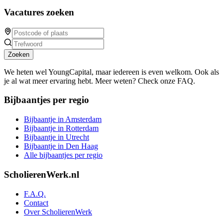
Vacatures zoeken
Zoeken
We heten wel YoungCapital, maar iedereen is even welkom. Ook als
je al wat meer ervaring hebt. Meer weten? Check onze FAQ.
Bijbaantjes per regio
Bijbaantje in Amsterdam
Bijbaantje in Rotterdam
Bijbaantje in Utrecht
Bijbaantje in Den Haag
Alle bijbaantjes per regio
ScholierenWerk.nl
F.A.Q.
Contact
Over ScholierenWerk