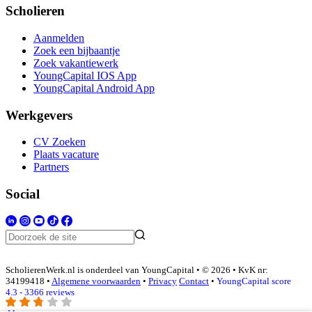
Scholieren
Aanmelden
Zoek een bijbaantje
Zoek vakantiewerk
YoungCapital IOS App
YoungCapital Android App
Werkgevers
CV Zoeken
Plaats vacature
Partners
Social
ScholierenWerk.nl is onderdeel van YoungCapital • © 2026 • KvK nr:
34199418 •
Algemene voorwaarden
•
Privacy
Contact
•
YoungCapital score
4.3 - 3366 reviews