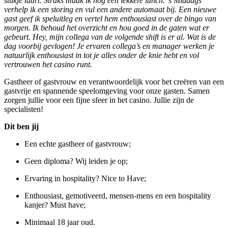
stukje taart. Straks maak ik nog een lekkere lunch. ’s Middags
verhelp ik een storing en vul een andere automaat bij. Een nieuwe
gast geef ik speluitleg en vertel hem enthousiast over de bingo van
morgen. Ik behoud het overzicht en hou goed in de gaten wat er
gebeurt. Hey, mijn collega van de volgende shift is er al. Wat is de
dag voorbij gevlogen! Je ervaren collega’s en manager werken je
natuurlijk enthousiast in tot je alles onder de knie hebt en vol
vertrouwen het casino runt.
Gastheer of gastvrouw en verantwoordelijk voor het creëren van een
gastvrije en spannende speelomgeving voor onze gasten. Samen
zorgen jullie voor een fijne sfeer in het casino. Jullie zijn de
specialisten!
Dit ben jij
Een echte gastheer of gastvrouw;
Geen diploma? Wij leiden je op;
Ervaring in hospitality? Nice to Have;
Enthousiast, gemotiveerd, mensen-mens en een hospitality
kanjer? Must have;
Minimaal 18 jaar oud.