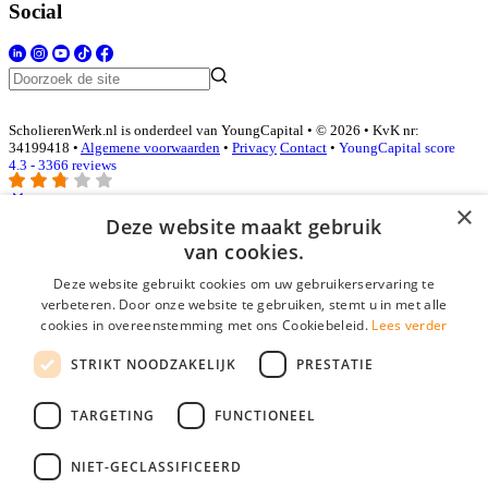
Social
ScholierenWerk.nl is onderdeel van YoungCapital • © 2026 • KvK nr:
34199418 •
Algemene voorwaarden
•
Privacy
Contact
•
YoungCapital score
4.3 - 3366 reviews
×
Deze website maakt gebruik
Inloggen als bedrijf
van cookies.
Deze website gebruikt cookies om uw gebruikerservaring te
E-mail
*
verbeteren. Door onze website te gebruiken, stemt u in met alle
cookies in overeenstemming met ons Cookiebeleid.
Lees verder
Wachtwoord
STRIKT NOODZAKELIJK
PRESTATIE
login gegevens onthouden
Wachtwoord vergeten?
login
TARGETING
FUNCTIONEEL
Bedrijf aanmelden
NIET-GECLASSIFICEERD