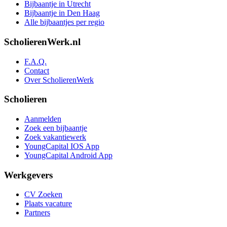
Bijbaantje in Utrecht
Bijbaantje in Den Haag
Alle bijbaantjes per regio
ScholierenWerk.nl
F.A.Q.
Contact
Over ScholierenWerk
Scholieren
Aanmelden
Zoek een bijbaantje
Zoek vakantiewerk
YoungCapital IOS App
YoungCapital Android App
Werkgevers
CV Zoeken
Plaats vacature
Partners