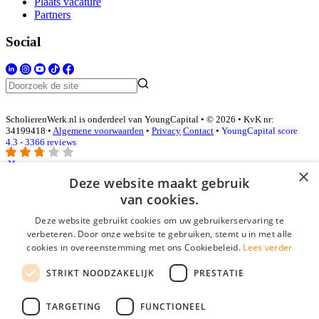
Plaats vacature
Partners
Social
ScholierenWerk.nl is onderdeel van YoungCapital • © 2026 • KvK nr:
34199418 •
Algemene voorwaarden
•
Privacy
Contact
•
YoungCapital score
4.3 - 3366 reviews
×
Deze website maakt gebruik
Inloggen als bedrijf
van cookies.
Deze website gebruikt cookies om uw gebruikerservaring te
E-mail
*
verbeteren. Door onze website te gebruiken, stemt u in met alle
cookies in overeenstemming met ons Cookiebeleid.
Lees verder
Wachtwoord
STRIKT NOODZAKELIJK
PRESTATIE
login gegevens onthouden
Wachtwoord vergeten?
login
TARGETING
FUNCTIONEEL