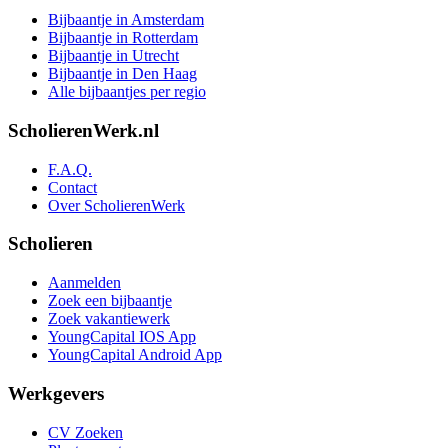
Bijbaantje in Amsterdam
Bijbaantje in Rotterdam
Bijbaantje in Utrecht
Bijbaantje in Den Haag
Alle bijbaantjes per regio
ScholierenWerk.nl
F.A.Q.
Contact
Over ScholierenWerk
Scholieren
Aanmelden
Zoek een bijbaantje
Zoek vakantiewerk
YoungCapital IOS App
YoungCapital Android App
Werkgevers
CV Zoeken