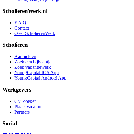
ScholierenWerk.nl
F.A.Q.
Contact
Over ScholierenWerk
Scholieren
Aanmelden
Zoek een bijbaantje
Zoek vakantiewerk
YoungCapital IOS App
YoungCapital Android App
Werkgevers
CV Zoeken
Plaats vacature
Partners
Social