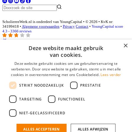
ScholierenWerk.nl is onderdeel van YoungCapital • © 2026 • KvK nr:
34199418 •
Algemene voorwaarden
•
Privacy
Contact
•
YoungCapital score
4.3 - 3366 reviews
×
Deze website maakt gebruik
Inloggen als bedrijf
van cookies.
Deze website gebruikt cookies om uw gebruikerservaring te
E-mail
*
verbeteren. Door onze website te gebruiken, stemt u in met alle
cookies in overeenstemming met ons Cookiebeleid.
Lees verder
Wachtwoord
STRIKT NOODZAKELIJK
PRESTATIE
login gegevens onthouden
Wachtwoord vergeten?
login
TARGETING
FUNCTIONEEL
Bedrijf aanmelden
NIET-GECLASSIFICEERD
Na het aanmelden kun je meteen je vacature plaatsen en heb je je
nieuwe collega/werknemer zo gevonden!
ALLES ACCEPTEREN
ALLES AFWIJZEN