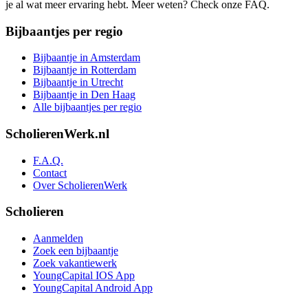
je al wat meer ervaring hebt. Meer weten? Check onze FAQ.
Bijbaantjes per regio
Bijbaantje in Amsterdam
Bijbaantje in Rotterdam
Bijbaantje in Utrecht
Bijbaantje in Den Haag
Alle bijbaantjes per regio
ScholierenWerk.nl
F.A.Q.
Contact
Over ScholierenWerk
Scholieren
Aanmelden
Zoek een bijbaantje
Zoek vakantiewerk
YoungCapital IOS App
YoungCapital Android App