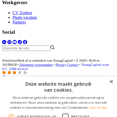
Werkgevers
CV Zoeken
Plaats vacature
Partners
Social
ScholierenWerk.nl is onderdeel van YoungCapital • © 2026 • KvK nr:
34199418 •
Algemene voorwaarden
•
Privacy
Contact
•
YoungCapital score
4.3 - 3366 reviews
×
Deze website maakt gebruik
Inloggen als bedrijf
van cookies.
Deze website gebruikt cookies om uw gebruikerservaring te
E-mail
*
verbeteren. Door onze website te gebruiken, stemt u in met alle
cookies in overeenstemming met ons Cookiebeleid.
Lees verder
Wachtwoord
STRIKT NOODZAKELIJK
PRESTATIE