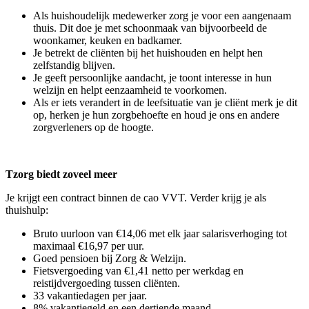
Als huishoudelijk medewerker zorg je voor een aangenaam
thuis. Dit doe je met schoonmaak van bijvoorbeeld de
woonkamer, keuken en badkamer.
Je betrekt de cliënten bij het huishouden en helpt hen
zelfstandig blijven.
Je geeft persoonlijke aandacht, je toont interesse in hun
welzijn en helpt eenzaamheid te voorkomen.
Als er iets verandert in de leefsituatie van je cliënt merk je dit
op, herken je hun zorgbehoefte en houd je ons en andere
zorgverleners op de hoogte.
Tzorg biedt zoveel meer
Je krijgt een contract binnen de cao VVT. Verder krijg je als
thuishulp:
Bruto uurloon van €14,06 met elk jaar salarisverhoging tot
maximaal €16,97 per uur.
Goed pensioen bij Zorg & Welzijn.
Fietsvergoeding van €1,41 netto per werkdag en
reistijdvergoeding tussen cliënten.
33 vakantiedagen per jaar.
8% vakantiegeld en een dertiende maand.