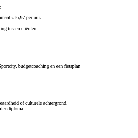
:
imaal €16,97 per uur.
ing tussen cliënten.
Sportcity, budgetcoaching en een fietsplan.
geaardheid of culturele achtergrond.
nder diploma.