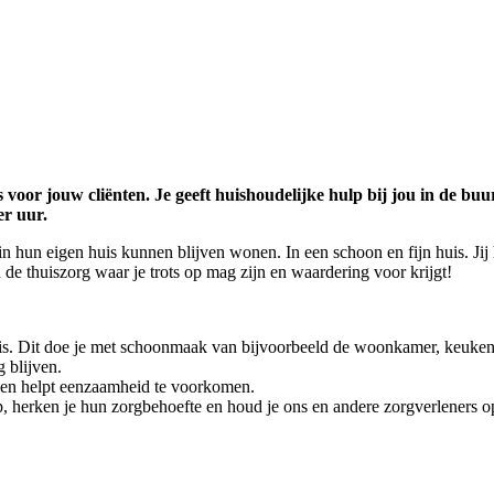
s voor jouw cliënten. Je geeft huishoudelijke hulp bij jou in de b
er uur.
n hun eigen huis kunnen blijven wonen. In een schoon en fijn huis. Ji
 de thuiszorg waar je trots op mag zijn en waardering voor krijgt!
is. Dit doe je met schoonmaak van bijvoorbeeld de woonkamer, keuke
g blijven.
jn en helpt eenzaamheid te voorkomen.
t op, herken je hun zorgbehoefte en houd je ons en andere zorgverleners 