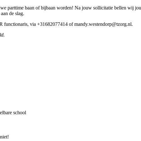
we parttime baan of bijbaan worden! Na jouw sollicitatie bellen wij jo
 aan de slag.
HR functionaris, via +31682077414 of mandy.westendorp@tzorg.nl.
ld.
delbare school
niet!