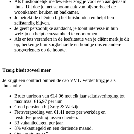
Als huishoudelijk medewerker zorg je voor een aangenaam
thuis. Dit doe je met schoonmaak van bijvoorbeeld de
woonkamer, keuken en badkamer.
Je betrekt de cliënten bij het huishouden en helpt hen
zelfstandig blijven.
Je geeft persoonlijke aandacht, je toont interesse in hun
welzijn en helpt eenzaamheid te voorkomen.
Als er iets verandert in de leefsituatie van je cliënt merk je dit
op, herken je hun zorgbehoefte en houd je ons en andere
zorgverleners op de hoogte.
Tzorg biedt zoveel meer
Je krijgt een contract binnen de cao VVT. Verder krijg je als
thuishulp:
Bruto uurloon van €14,06 met elk jaar salarisverhoging tot
maximaal €16,97 per uur.
Goed pensioen bij Zorg & Welzijn.
Fietsvergoeding van €1,41 netto per werkdag en
reistijdvergoeding tussen cliënten.
33 vakantiedagen per jaar.
8% vakantiegeld en een dertiende maand.
Ons programma “