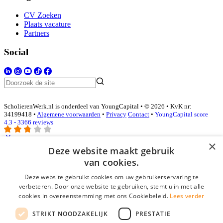
CV Zoeken
Plaats vacature
Partners
Social
ScholierenWerk.nl is onderdeel van YoungCapital • © 2026 • KvK nr:
34199418 •
Algemene voorwaarden
•
Privacy
Contact
•
YoungCapital score
4.3 - 3366 reviews
×
Deze website maakt gebruik
Inloggen als bedrijf
van cookies.
Deze website gebruikt cookies om uw gebruikerservaring te
E-mail
*
verbeteren. Door onze website te gebruiken, stemt u in met alle
cookies in overeenstemming met ons Cookiebeleid.
Lees verder
Wachtwoord
STRIKT NOODZAKELIJK
PRESTATIE
login gegevens onthouden