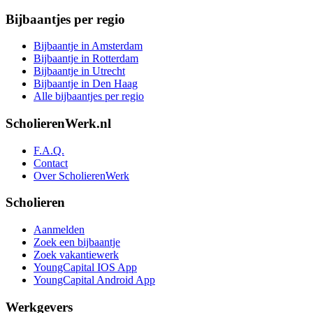
Bijbaantjes per regio
Bijbaantje in Amsterdam
Bijbaantje in Rotterdam
Bijbaantje in Utrecht
Bijbaantje in Den Haag
Alle bijbaantjes per regio
ScholierenWerk.nl
F.A.Q.
Contact
Over ScholierenWerk
Scholieren
Aanmelden
Zoek een bijbaantje
Zoek vakantiewerk
YoungCapital IOS App
YoungCapital Android App
Werkgevers