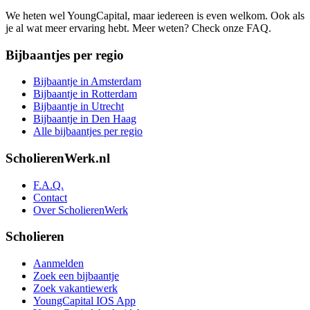
We heten wel YoungCapital, maar iedereen is even welkom. Ook als
je al wat meer ervaring hebt. Meer weten? Check onze FAQ.
Bijbaantjes per regio
Bijbaantje in Amsterdam
Bijbaantje in Rotterdam
Bijbaantje in Utrecht
Bijbaantje in Den Haag
Alle bijbaantjes per regio
ScholierenWerk.nl
F.A.Q.
Contact
Over ScholierenWerk
Scholieren
Aanmelden
Zoek een bijbaantje
Zoek vakantiewerk
YoungCapital IOS App