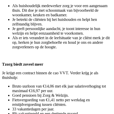
Als huishoudelijk medewerker zorg je voor een aangenaam
thuis. Dit doe je met schoonmaak van bijvoorbeeld de
woonkamer, keuken en badkamer.
Je betrekt de cliënten bij het huishouden en helpt hen
zelfstandig blijven.
Je geeft persoonlijke aandacht, je toont interesse in hun
welzijn en helpt eenzaamheid te voorkomen.
Als er iets verandert in de leefsituatie van je cliënt merk je dit
op, herken je hun zorgbehoefte en houd je ons en andere
zorgverleners op de hoogte.
Tzorg biedt zoveel meer
Je krijgt een contract binnen de cao VVT. Verder krijg je als
thuishulp:
Bruto uurloon van €14,06 met elk jaar salarisverhoging tot
maximaal €16,97 per uur.
Goed pensioen bij Zorg & Welzijn.
Fietsvergoeding van €1,41 netto per werkdag en
reistijdvergoeding tussen cliënten.
33 vakantiedagen per jaar.
8% vakantiegeld en een dertiende maand.