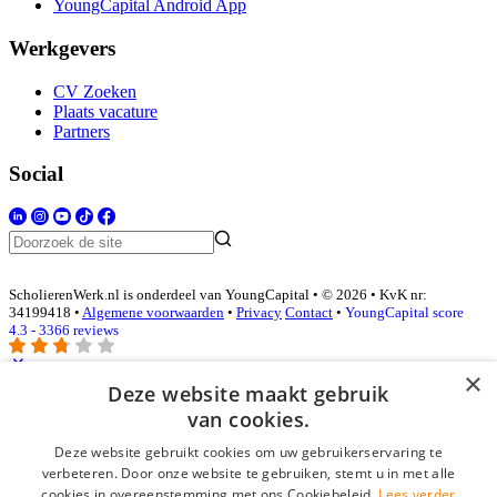
YoungCapital Android App
Werkgevers
CV Zoeken
Plaats vacature
Partners
Social
ScholierenWerk.nl is onderdeel van YoungCapital • © 2026 • KvK nr:
34199418 •
Algemene voorwaarden
•
Privacy
Contact
•
YoungCapital score
4.3 - 3366 reviews
×
Deze website maakt gebruik
Inloggen als bedrijf
van cookies.
Deze website gebruikt cookies om uw gebruikerservaring te
E-mail
*
verbeteren. Door onze website te gebruiken, stemt u in met alle
cookies in overeenstemming met ons Cookiebeleid.
Lees verder
Wachtwoord