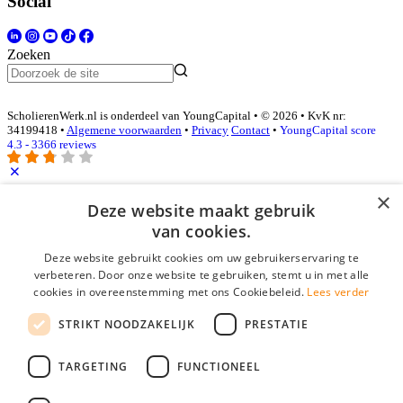
Social
Zoeken
ScholierenWerk.nl is onderdeel van YoungCapital • © 2026 • KvK nr:
34199418 •
Algemene voorwaarden
•
Privacy
Contact
•
YoungCapital score
4.3 - 3366 reviews
×
Inloggen als bedrijf
Deze website maakt gebruik
van cookies.
E-mail
*
Deze website gebruikt cookies om uw gebruikerservaring te
verbeteren. Door onze website te gebruiken, stemt u in met alle
cookies in overeenstemming met ons Cookiebeleid.
Lees verder
Wachtwoord
STRIKT NOODZAKELIJK
PRESTATIE
login gegevens onthouden
Wachtwoord vergeten?
login
TARGETING
FUNCTIONEEL
Bedrijf aanmelden