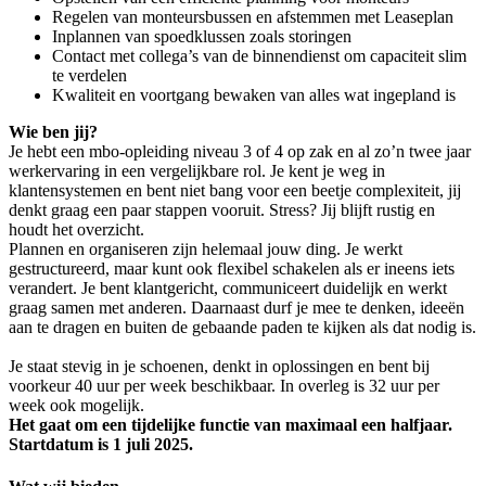
Regelen van monteursbussen en afstemmen met Leaseplan
Inplannen van spoedklussen zoals storingen
Contact met collega’s van de binnendienst om capaciteit slim
te verdelen
Kwaliteit en voortgang bewaken van alles wat ingepland is
Wie ben jij?
Je hebt een mbo-opleiding niveau 3 of 4 op zak en al zo’n twee jaar
werkervaring in een vergelijkbare rol. Je kent je weg in
klantensystemen en bent niet bang voor een beetje complexiteit, jij
denkt graag een paar stappen vooruit. Stress? Jij blijft rustig en
houdt het overzicht.
Plannen en organiseren zijn helemaal jouw ding. Je werkt
gestructureerd, maar kunt ook flexibel schakelen als er ineens iets
verandert. Je bent klantgericht, communiceert duidelijk en werkt
graag samen met anderen. Daarnaast durf je mee te denken, ideeën
aan te dragen en buiten de gebaande paden te kijken als dat nodig is.
Je staat stevig in je schoenen, denkt in oplossingen en bent bij
voorkeur 40 uur per week beschikbaar. In overleg is 32 uur per
week ook mogelijk.
Het gaat om een tijdelijke functie van maximaal een halfjaar.
Startdatum is 1 juli 2025.