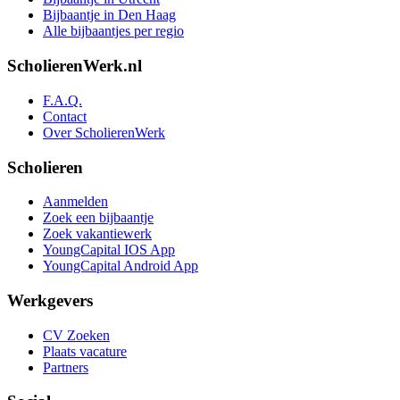
Bijbaantje in Den Haag
Alle bijbaantjes per regio
ScholierenWerk.nl
F.A.Q.
Contact
Over ScholierenWerk
Scholieren
Aanmelden
Zoek een bijbaantje
Zoek vakantiewerk
YoungCapital IOS App
YoungCapital Android App
Werkgevers
CV Zoeken
Plaats vacature
Partners