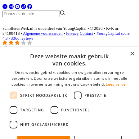
ScholierenWerk.nl is onderdeel van YoungCapital • © 2026 • KvK nr:
34199418 •
Algemene voorwaarden
•
Privacy
Contact
•
YoungCapital score
4.3 - 3366 reviews
×
Deze website maakt gebruik
Inloggen als bedrijf
van cookies.
Deze website gebruikt cookies om uw gebruikerservaring te
E-mail
*
verbeteren. Door onze website te gebruiken, stemt u in met alle
cookies in overeenstemming met ons Cookiebeleid.
Lees verder
Wachtwoord
STRIKT NOODZAKELIJK
PRESTATIE
login gegevens onthouden
Wachtwoord vergeten?
login
TARGETING
FUNCTIONEEL
Bedrijf aanmelden
NIET-GECLASSIFICEERD
Na het aanmelden kun je meteen je vacature plaatsen en heb je je