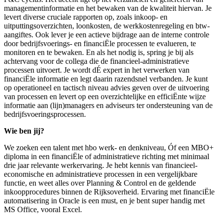
managementinformatie en het bewaken van de kwaliteit hiervan. Je
levert diverse cruciale rapporten op, zoals inkoop- en
uitputtingsoverzichten, loonkosten, de werkkostenregeling en btw-
aangiftes. Ook lever je een actieve bijdrage aan de interne controle
door bedrijfsvoerings- en financiËle processen te evalueren, te
monitoren en te bewaken. En als het nodig is, spring je bij als
achtervang voor de collega die de financieel-administratieve
processen uitvoert. Je wordt dÉ expert in het verwerken van
financiËle informatie en legt daarin razendsnel verbanden. Je kunt
op operationeel en tactisch niveau advies geven over de uitvoering
van processen en levert op een overzichtelijke en efficiËnte wijze
informatie aan (lijn)managers en adviseurs ter ondersteuning van de
bedrijfsvoeringsprocessen.
Wie ben jij?
We zoeken een talent met hbo werk- en denkniveau, Óf een MBO+
diploma in een financiËle of administratieve richting met minimaal
drie jaar relevante werkervaring. Je hebt kennis van financieel-
economische en administratieve processen in een vergelijkbare
functie, en weet alles over Planning & Control en de geldende
inkoopprocedures binnen de Rijksoverheid. Ervaring met financiËle
automatisering in Oracle is een must, en je bent super handig met
MS Office, vooral Excel.