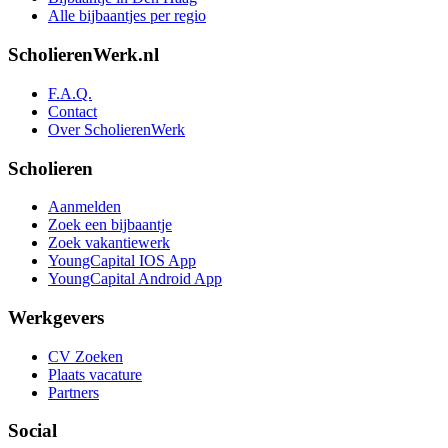
Alle bijbaantjes per regio
ScholierenWerk.nl
F.A.Q.
Contact
Over ScholierenWerk
Scholieren
Aanmelden
Zoek een bijbaantje
Zoek vakantiewerk
YoungCapital IOS App
YoungCapital Android App
Werkgevers
CV Zoeken
Plaats vacature
Partners
Social