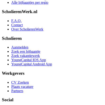
Alle bijbaantjes per regio
ScholierenWerk.nl
F.A.Q.
Contact
Over ScholierenWerk
Scholieren
Aanmelden
Zoek een bijbaantje
Zoek vakantiewerk
YoungCapital IOS App
YoungCapital Android App
Werkgevers
CV Zoeken
Plaats vacature
Partners
Social