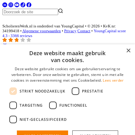
ScholierenWerk.nl is onderdeel van YoungCapital • © 2026 • KvK nr:
34199418 •
Algemene voorwaarden
•
Privacy
Contact
•
YoungCapital score
4.3 - 3366 reviews
×
Deze website maakt gebruik
Inloggen als bedrijf
van cookies.
Deze website gebruikt cookies om uw gebruikerservaring te
E-mail
*
verbeteren. Door onze website te gebruiken, stemt u in met alle
cookies in overeenstemming met ons Cookiebeleid.
Lees verder
Wachtwoord
STRIKT NOODZAKELIJK
PRESTATIE
login gegevens onthouden
Wachtwoord vergeten?
login
TARGETING
FUNCTIONEEL
Bedrijf aanmelden
NIET-GECLASSIFICEERD
Na het aanmelden kun je meteen je vacature plaatsen en heb je je
nieuwe collega/werknemer zo gevonden!