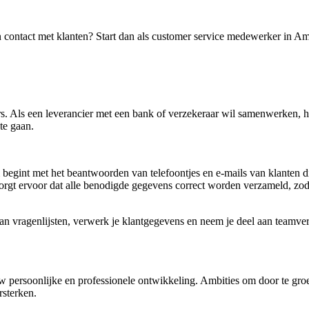
n contact met klanten? Start dan als customer service medewerker in A
s. Als een leverancier met een bank of verzekeraar wil samenwerken, he
te gaan.
egint met het beantwoorden van telefoontjes en e-mails van klanten di
 zorgt ervoor dat alle benodigde gegevens correct worden verzameld, 
an vragenlijsten, verwerk je klantgegevens en neem je deel aan teamverg
ouw persoonlijke en professionele ontwikkeling. Ambities om door te gr
rsterken.