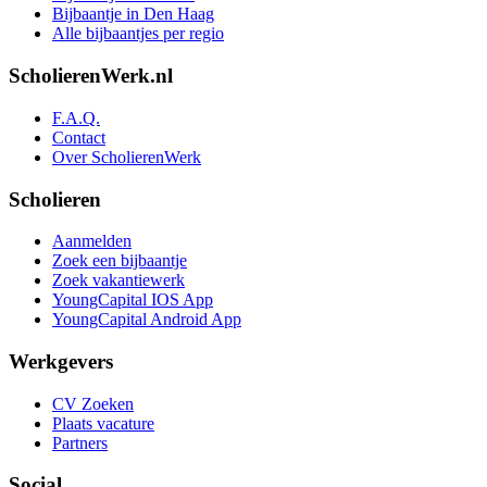
Bijbaantje in Den Haag
Alle bijbaantjes per regio
ScholierenWerk.nl
F.A.Q.
Contact
Over ScholierenWerk
Scholieren
Aanmelden
Zoek een bijbaantje
Zoek vakantiewerk
YoungCapital IOS App
YoungCapital Android App
Werkgevers
CV Zoeken
Plaats vacature
Partners
Social