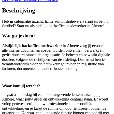
Beschrijving
Heb jij cijfermatig inzicht, lichte administratieve ervaring en ben jij
flexibel? Start nu als tijdelijk backoffice medewerker in Almere!
Wat ga je doen?
Als
tijdelijk backoffice medewerker
in Almere zorg jij ervoor dat
alle interne documenten soepel worden ontvangen, verwerkt en
gedistribueerd binnen de organisatie. Je beheert en bewaakt digitale
dossiers volgens de richtlijnen van de afdeling. Daarnaast ben je
verantwoordelijk voor de nauwkeurige invoer en registratie van
facturen, documenten en andere kostenboekingen.
Waar kom jij terecht?
Je gaat aan de slag bij een toonaangevende leasemaatschappij in
Almere, waar jouw groei en ontwikkeling centraal staan. Er wordt
volop geïnvesteerd in jouw professionele en persoonlijke
ontwikkeling, en je krijgt de ruimte om door te groeien binnen de
organisatie. Kortom, een uitdagende functie binnen een bedrijf met