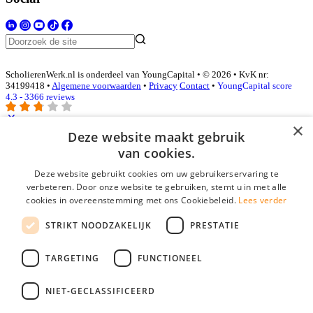
ScholierenWerk.nl is onderdeel van YoungCapital • © 2026 • KvK nr:
34199418 •
Algemene voorwaarden
•
Privacy
Contact
•
YoungCapital score
4.3 - 3366 reviews
×
Deze website maakt gebruik
Inloggen als bedrijf
van cookies.
Deze website gebruikt cookies om uw gebruikerservaring te
E-mail
*
verbeteren. Door onze website te gebruiken, stemt u in met alle
cookies in overeenstemming met ons Cookiebeleid.
Lees verder
Wachtwoord
STRIKT NOODZAKELIJK
PRESTATIE
login gegevens onthouden
Wachtwoord vergeten?
login
TARGETING
FUNCTIONEEL
Bedrijf aanmelden
NIET-GECLASSIFICEERD
Na het aanmelden kun je meteen je vacature plaatsen en heb je je