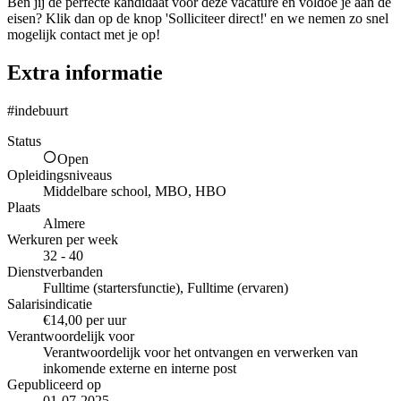
Ben jij de perfecte kandidaat voor deze vacature en voldoe je aan de
eisen? Klik dan op de knop 'Solliciteer direct!' en we nemen zo snel
mogelijk contact met je op!
Extra informatie
#indebuurt
Status
Open
Opleidingsniveaus
Middelbare school, MBO, HBO
Plaats
Almere
Werkuren per week
32 - 40
Dienstverbanden
Fulltime (startersfunctie), Fulltime (ervaren)
Salarisindicatie
€14,00 per uur
Verantwoordelijk voor
Verantwoordelijk voor het ontvangen en verwerken van
inkomende externe en interne post
Gepubliceerd op
01-07-2025