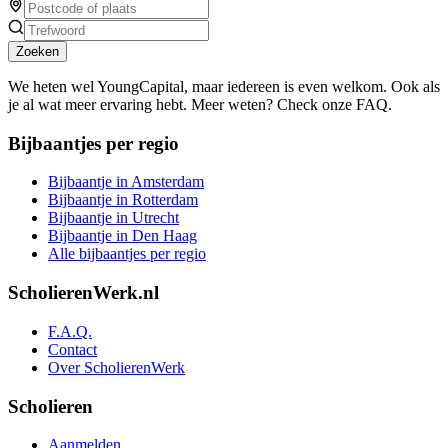
Zoeken
We heten wel YoungCapital, maar iedereen is even welkom. Ook als
je al wat meer ervaring hebt. Meer weten? Check onze FAQ.
Bijbaantjes per regio
Bijbaantje in Amsterdam
Bijbaantje in Rotterdam
Bijbaantje in Utrecht
Bijbaantje in Den Haag
Alle bijbaantjes per regio
ScholierenWerk.nl
F.A.Q.
Contact
Over ScholierenWerk
Scholieren
Aanmelden