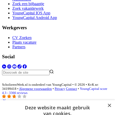
Zoek een bijbaantje
Zoek vakantiewerk
YoungCapital IOS App
YoungCapital Android App
Werkgevers
CV Zoeken
Plaats vacature
Partners
Social
ScholierenWerk.nl is onderdeel van YoungCapital • © 2026 • KvK nr:
34199418 •
Algemene voorwaarden
•
Privacy
Contact
•
YoungCapital score
4.3 - 3366 reviews
×
Deze website maakt gebruik
Inloggen als bedrijf
van cookies.