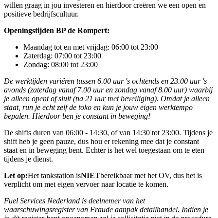
willen graag in jou investeren en hierdoor creëren we een open en
positieve bedrijfscultuur.
Openingstijden BP de Rompert:
Maandag tot en met vrijdag: 06:00 tot 23:00
Zaterdag: 07:00 tot 23:00
Zondag: 08:00 tot 23:00
De werktijden variëren tussen 6.00 uur 's ochtends en 23.00 uur 's
avonds (zaterdag vanaf 7.00 uur en zondag vanaf 8.00 uur) waarbij
je alleen opent of sluit (na 21 uur met beveiliging). Omdat je alleen
staat, run je echt zelf de toko en kun je jouw eigen werktempo
bepalen. Hierdoor ben je constant in beweging!
De shifts duren van 06:00 - 14:30, of van 14:30 tot 23:00. Tijdens je
shift heb je geen pauze, dus hou er rekening mee dat je constant
staat en in beweging bent. Echter is het wel toegestaan om te eten
tijdens je dienst.
Let op:
Het tankstation is
NIET
bereikbaar met het OV, dus het is
verplicht om met eigen vervoer naar locatie te komen.
Fuel Services Nederland is deelnemer van het
waarschuwingsregister van Fraude aanpak detailhandel. Indien je