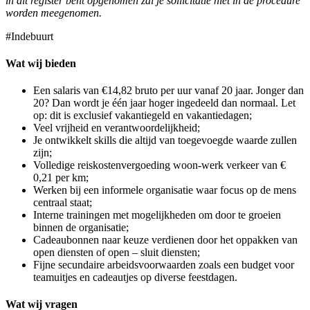
in dit register bent opgenomen zal je sollicitatie niet in de procedure
worden meegenomen.
#Indebuurt
Wat wij bieden
Een salaris van €14,82 bruto per uur vanaf 20 jaar. Jonger dan
20? Dan wordt je één jaar hoger ingedeeld dan normaal. Let
op: dit is exclusief vakantiegeld en vakantiedagen;
Veel vrijheid en verantwoordelijkheid;
Je ontwikkelt skills die altijd van toegevoegde waarde zullen
zijn;
Volledige reiskostenvergoeding woon-werk verkeer van €
0,21 per km;
Werken bij een informele organisatie waar focus op de mens
centraal staat;
Interne trainingen met mogelijkheden om door te groeien
binnen de organisatie;
Cadeaubonnen naar keuze verdienen door het oppakken van
open diensten of open – sluit diensten;
Fijne secundaire arbeidsvoorwaarden zoals een budget voor
teamuitjes en cadeautjes op diverse feestdagen.
Wat wij vragen