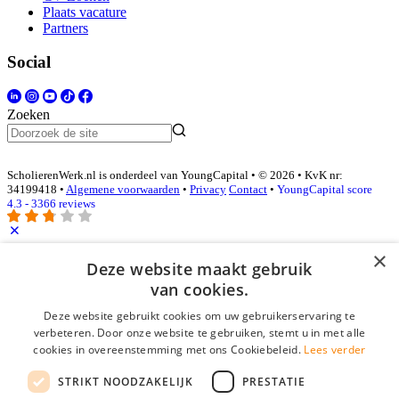
Plaats vacature
Partners
Social
Zoeken
ScholierenWerk.nl is onderdeel van YoungCapital • © 2026 • KvK nr:
34199418 •
Algemene voorwaarden
•
Privacy
Contact
•
YoungCapital score
4.3 - 3366 reviews
×
Inloggen als bedrijf
Deze website maakt gebruik
van cookies.
E-mail
*
Deze website gebruikt cookies om uw gebruikerservaring te
verbeteren. Door onze website te gebruiken, stemt u in met alle
cookies in overeenstemming met ons Cookiebeleid.
Lees verder
Wachtwoord
STRIKT NOODZAKELIJK
PRESTATIE
login gegevens onthouden