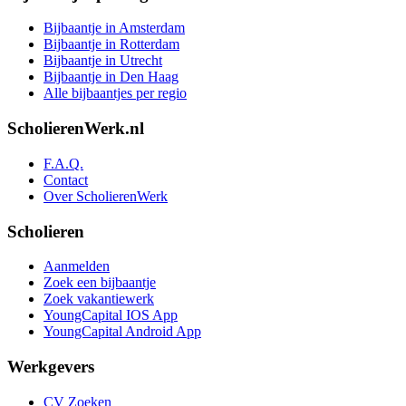
Bijbaantje in Amsterdam
Bijbaantje in Rotterdam
Bijbaantje in Utrecht
Bijbaantje in Den Haag
Alle bijbaantjes per regio
ScholierenWerk.nl
F.A.Q.
Contact
Over ScholierenWerk
Scholieren
Aanmelden
Zoek een bijbaantje
Zoek vakantiewerk
YoungCapital IOS App
YoungCapital Android App
Werkgevers
CV Zoeken