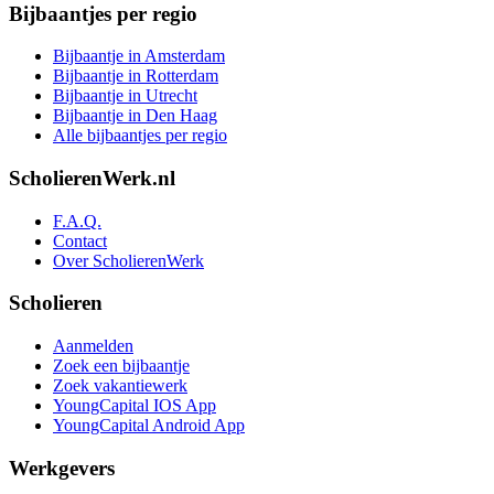
Bijbaantjes per regio
Bijbaantje in Amsterdam
Bijbaantje in Rotterdam
Bijbaantje in Utrecht
Bijbaantje in Den Haag
Alle bijbaantjes per regio
ScholierenWerk.nl
F.A.Q.
Contact
Over ScholierenWerk
Scholieren
Aanmelden
Zoek een bijbaantje
Zoek vakantiewerk
YoungCapital IOS App
YoungCapital Android App
Werkgevers