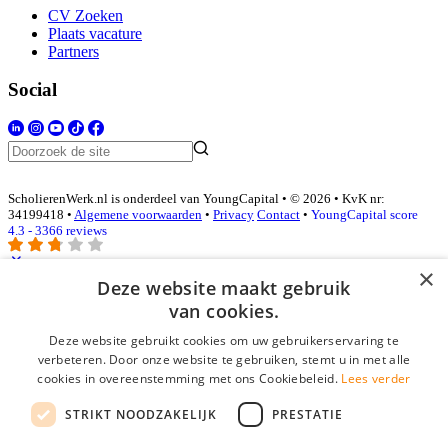
CV Zoeken
Plaats vacature
Partners
Social
ScholierenWerk.nl is onderdeel van YoungCapital • © 2026 • KvK nr:
34199418 •
Algemene voorwaarden
•
Privacy
Contact
•
YoungCapital score
4.3 - 3366 reviews
×
Deze website maakt gebruik
Inloggen als bedrijf
van cookies.
Deze website gebruikt cookies om uw gebruikerservaring te
E-mail
*
verbeteren. Door onze website te gebruiken, stemt u in met alle
cookies in overeenstemming met ons Cookiebeleid.
Lees verder
Wachtwoord
STRIKT NOODZAKELIJK
PRESTATIE
login gegevens onthouden
Wachtwoord vergeten?