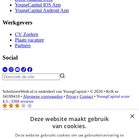
YoungCapital IOS App
YoungCapital Android App
Werkgevers
CV Zoeken
Plaats vacature
Partners
Social
ScholierenWerk.nl is onderdeel van YoungCapital • © 2026 • KvK nr:
34199418 •
Algemene voorwaarden
•
Privacy
Contact
•
YoungCapital score
4.3 - 3366 reviews
×
Deze website maakt gebruik
Inloggen als bedrijf
van cookies.
Deze website gebruikt cookies om uw gebruikerservaring te
E-mail
*