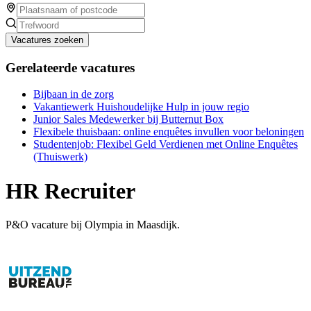
Vacatures zoeken
Gerelateerde vacatures
Bijbaan in de zorg
Vakantiewerk Huishoudelijke Hulp in jouw regio
Junior Sales Medewerker bij Butternut Box
Flexibele thuisbaan: online enquêtes invullen voor beloningen
Studentenjob: Flexibel Geld Verdienen met Online Enquêtes
(Thuiswerk)
HR Recruiter
P&O vacature bij Olympia in Maasdijk.