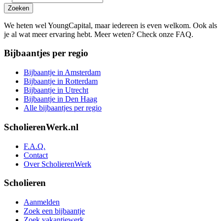
Zoeken
We heten wel YoungCapital, maar iedereen is even welkom. Ook als
je al wat meer ervaring hebt. Meer weten? Check onze FAQ.
Bijbaantjes per regio
Bijbaantje in Amsterdam
Bijbaantje in Rotterdam
Bijbaantje in Utrecht
Bijbaantje in Den Haag
Alle bijbaantjes per regio
ScholierenWerk.nl
F.A.Q.
Contact
Over ScholierenWerk
Scholieren
Aanmelden
Zoek een bijbaantje
Zoek vakantiewerk