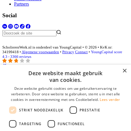
Partners
Social
ScholierenWerk.nl is onderdeel van YoungCapital • © 2026 • KvK nr:
34199418 •
Algemene voorwaarden
•
Privacy
Contact
•
YoungCapital score
4.3 - 3366 reviews
×
Deze website maakt gebruik
Inloggen als bedrijf
van cookies.
Deze website gebruikt cookies om uw gebruikerservaring te
E-mail
*
verbeteren. Door onze website te gebruiken, stemt u in met alle
cookies in overeenstemming met ons Cookiebeleid.
Lees verder
Wachtwoord
STRIKT NOODZAKELIJK
PRESTATIE
login gegevens onthouden
Wachtwoord vergeten?
login
TARGETING
FUNCTIONEEL