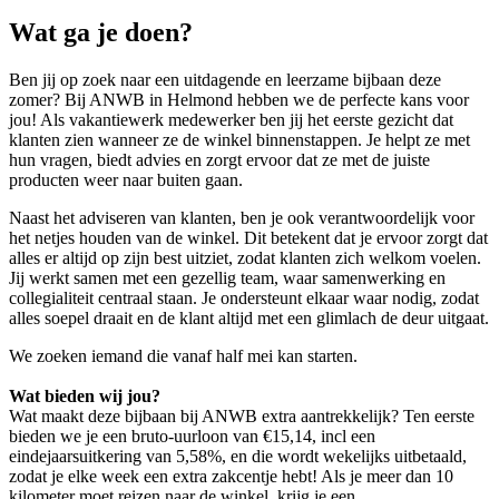
Wat ga je doen?
Ben jij op zoek naar een uitdagende en leerzame bijbaan deze
zomer? Bij ANWB in Helmond hebben we de perfecte kans voor
jou! Als vakantiewerk medewerker ben jij het eerste gezicht dat
klanten zien wanneer ze de winkel binnenstappen. Je helpt ze met
hun vragen, biedt advies en zorgt ervoor dat ze met de juiste
producten weer naar buiten gaan.
Naast het adviseren van klanten, ben je ook verantwoordelijk voor
het netjes houden van de winkel. Dit betekent dat je ervoor zorgt dat
alles er altijd op zijn best uitziet, zodat klanten zich welkom voelen.
Jij werkt samen met een gezellig team, waar samenwerking en
collegialiteit centraal staan. Je ondersteunt elkaar waar nodig, zodat
alles soepel draait en de klant altijd met een glimlach de deur uitgaat.
We zoeken iemand die vanaf half mei kan starten.
Wat bieden wij jou?
Wat maakt deze bijbaan bij ANWB extra aantrekkelijk? Ten eerste
bieden we je een bruto-uurloon van €15,14, incl een
eindejaarsuitkering van 5,58%, en die wordt wekelijks uitbetaald,
zodat je elke week een extra zakcentje hebt! Als je meer dan 10
kilometer moet reizen naar de winkel, krijg je een