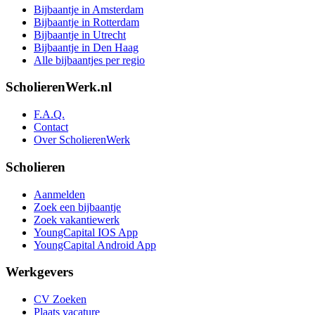
Bijbaantje in Amsterdam
Bijbaantje in Rotterdam
Bijbaantje in Utrecht
Bijbaantje in Den Haag
Alle bijbaantjes per regio
ScholierenWerk.nl
F.A.Q.
Contact
Over ScholierenWerk
Scholieren
Aanmelden
Zoek een bijbaantje
Zoek vakantiewerk
YoungCapital IOS App
YoungCapital Android App
Werkgevers
CV Zoeken
Plaats vacature