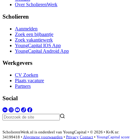
Over ScholierenWerk
Scholieren
Aanmelden
Zoek een bijbaantje
Zoek vakantiewerk
YoungCapital IOS App
YoungCapital Android App
Werkgevers
CV Zoeken
Plaats vacature
Partners
Social
ScholierenWerk.nl is onderdeel van YoungCapital • © 2026 • KvK nr:
34199418 •
Algemene voorwaarden
•
Privacy
Contact
•
YoungCapital score