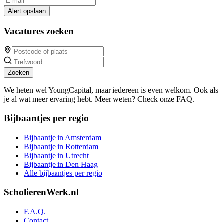
Alert opslaan
Vacatures zoeken
Zoeken
We heten wel YoungCapital, maar iedereen is even welkom. Ook als
je al wat meer ervaring hebt. Meer weten? Check onze FAQ.
Bijbaantjes per regio
Bijbaantje in Amsterdam
Bijbaantje in Rotterdam
Bijbaantje in Utrecht
Bijbaantje in Den Haag
Alle bijbaantjes per regio
ScholierenWerk.nl
F.A.Q.
Contact