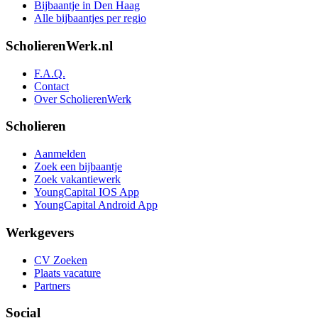
Bijbaantje in Den Haag
Alle bijbaantjes per regio
ScholierenWerk.nl
F.A.Q.
Contact
Over ScholierenWerk
Scholieren
Aanmelden
Zoek een bijbaantje
Zoek vakantiewerk
YoungCapital IOS App
YoungCapital Android App
Werkgevers
CV Zoeken
Plaats vacature
Partners
Social