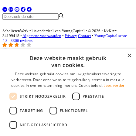
ScholierenWerk.nl is onderdeel van YoungCapital • © 2026 • KvK nr:
34199418 •
Algemene voorwaarden
•
Privacy
Contact
•
YoungCapital score
4.3 - 3366 reviews
×
Deze website maakt gebruik
Inloggen als bedrijf
van cookies.
Deze website gebruikt cookies om uw gebruikerservaring te
E-mail
*
verbeteren. Door onze website te gebruiken, stemt u in met alle
cookies in overeenstemming met ons Cookiebeleid.
Lees verder
Wachtwoord
STRIKT NOODZAKELIJK
PRESTATIE
login gegevens onthouden
Wachtwoord vergeten?
login
TARGETING
FUNCTIONEEL
Bedrijf aanmelden
NIET-GECLASSIFICEERD
Na het aanmelden kun je meteen je vacature plaatsen en heb je je