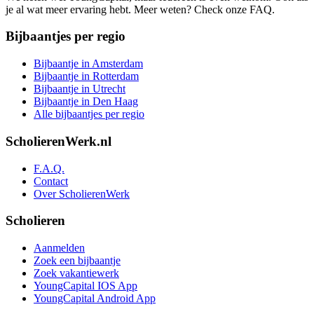
je al wat meer ervaring hebt. Meer weten? Check onze FAQ.
Bijbaantjes per regio
Bijbaantje in Amsterdam
Bijbaantje in Rotterdam
Bijbaantje in Utrecht
Bijbaantje in Den Haag
Alle bijbaantjes per regio
ScholierenWerk.nl
F.A.Q.
Contact
Over ScholierenWerk
Scholieren
Aanmelden
Zoek een bijbaantje
Zoek vakantiewerk
YoungCapital IOS App
YoungCapital Android App