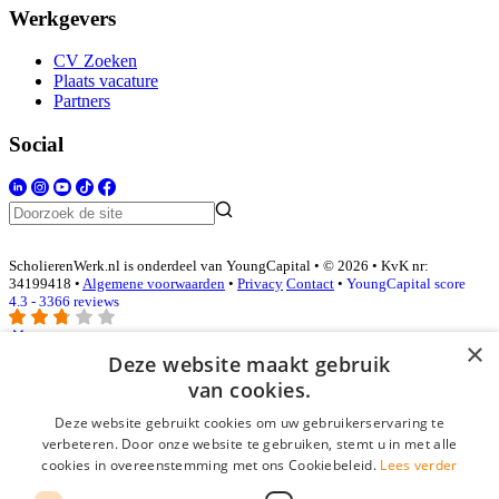
Werkgevers
CV Zoeken
Plaats vacature
Partners
Social
ScholierenWerk.nl is onderdeel van YoungCapital • © 2026 • KvK nr:
34199418 •
Algemene voorwaarden
•
Privacy
Contact
•
YoungCapital score
4.3 - 3366 reviews
×
Deze website maakt gebruik
Inloggen als bedrijf
van cookies.
Deze website gebruikt cookies om uw gebruikerservaring te
E-mail
*
verbeteren. Door onze website te gebruiken, stemt u in met alle
cookies in overeenstemming met ons Cookiebeleid.
Lees verder
Wachtwoord