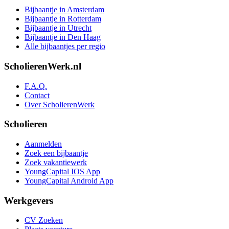
Bijbaantje in Amsterdam
Bijbaantje in Rotterdam
Bijbaantje in Utrecht
Bijbaantje in Den Haag
Alle bijbaantjes per regio
ScholierenWerk.nl
F.A.Q.
Contact
Over ScholierenWerk
Scholieren
Aanmelden
Zoek een bijbaantje
Zoek vakantiewerk
YoungCapital IOS App
YoungCapital Android App
Werkgevers
CV Zoeken