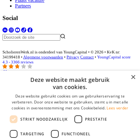
Plaats vacature
Partners
Social
ScholierenWerk.nl is onderdeel van YoungCapital • © 2026 • KvK nr:
34199418 •
Algemene voorwaarden
•
Privacy
Contact
•
YoungCapital score
4.3 - 3366 reviews
×
Deze website maakt gebruik
Inloggen als bedrijf
van cookies.
Deze website gebruikt cookies om uw gebruikerservaring te
E-mail
*
verbeteren. Door onze website te gebruiken, stemt u in met alle
cookies in overeenstemming met ons Cookiebeleid.
Lees verder
Wachtwoord
STRIKT NOODZAKELIJK
PRESTATIE
login gegevens onthouden
Wachtwoord vergeten?
login
TARGETING
FUNCTIONEEL