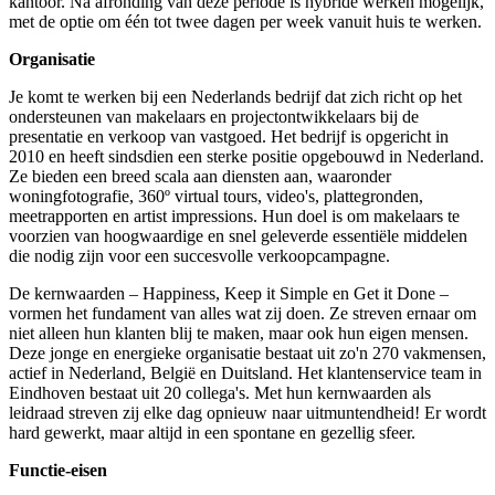
kantoor. Na afronding van deze periode is hybride werken mogelijk,
met de optie om één tot twee dagen per week vanuit huis te werken.
Organisatie
Je komt te werken bij een Nederlands bedrijf dat zich richt op het
ondersteunen van makelaars en projectontwikkelaars bij de
presentatie en verkoop van vastgoed. Het bedrijf is opgericht in
2010 en heeft sindsdien een sterke positie opgebouwd in Nederland.
Ze bieden een breed scala aan diensten aan, waaronder
woningfotografie, 360º virtual tours, video's, plattegronden,
meetrapporten en artist impressions. Hun doel is om makelaars te
voorzien van hoogwaardige en snel geleverde essentiële middelen
die nodig zijn voor een succesvolle verkoopcampagne.
De kernwaarden – Happiness, Keep it Simple en Get it Done –
vormen het fundament van alles wat zij doen. Ze streven ernaar om
niet alleen hun klanten blij te maken, maar ook hun eigen mensen.
Deze jonge en energieke organisatie bestaat uit zo'n 270 vakmensen,
actief in Nederland, België en Duitsland. Het klantenservice team in
Eindhoven bestaat uit 20 collega's. Met hun kernwaarden als
leidraad streven zij elke dag opnieuw naar uitmuntendheid! Er wordt
hard gewerkt, maar altijd in een spontane en gezellig sfeer.
Functie-eisen