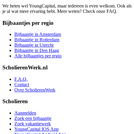
We heten wel YoungCapital, maar iedereen is even welkom. Ook als
je al wat meer ervaring hebt. Meer weten? Check onze FAQ.
Bijbaantjes per regio
Bijbaantje in Amsterdam
Bijbaantje in Rotterdam
Bijbaantje in Utrecht
Bijbaantje in Den Haag
Alle bijbaantjes per regio
ScholierenWerk.nl
F.A.Q.
Contact
Over ScholierenWerk
Scholieren
Aanmelden
Zoek een bijbaantje
Zoek vakantiewerk
YoungCapital IOS App