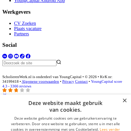
YoungCapital Android App
Werkgevers
CV Zoeken
Plaats vacature
Partners
Social
ScholierenWerk.nl is onderdeel van YoungCapital • © 2026 • KvK nr:
34199418 •
Algemene voorwaarden
•
Privacy
Contact
•
YoungCapital score
4.3 - 3366 reviews
×
Deze website maakt gebruik
Inloggen als bedrijf
van cookies.
Deze website gebruikt cookies om uw gebruikerservaring te
E-mail
*
verbeteren. Door onze website te gebruiken, stemt u in met alle
cookies in overeenstemming met ons Cookiebeleid.
Lees verder
Wachtwoord