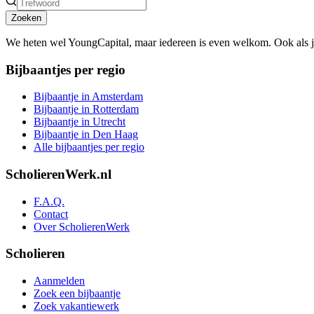
Zoeken
We heten wel YoungCapital, maar iedereen is even welkom. Ook als 
Bijbaantjes per regio
Bijbaantje in Amsterdam
Bijbaantje in Rotterdam
Bijbaantje in Utrecht
Bijbaantje in Den Haag
Alle bijbaantjes per regio
ScholierenWerk.nl
F.A.Q.
Contact
Over ScholierenWerk
Scholieren
Aanmelden
Zoek een bijbaantje
Zoek vakantiewerk