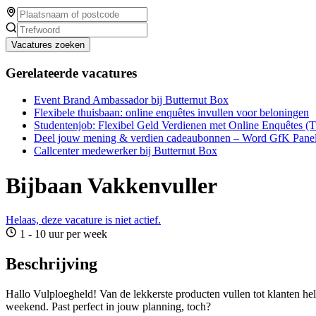
Vacatures zoeken
Gerelateerde vacatures
Event Brand Ambassador bij Butternut Box
Flexibele thuisbaan: online enquêtes invullen voor beloningen
Studentenjob: Flexibel Geld Verdienen met Online Enquêtes (
Deel jouw mening & verdien cadeaubonnen – Word GfK Panel
Callcenter medewerker bij Butternut Box
Bijbaan Vakkenvuller
Helaas, deze vacature is niet actief.
1 - 10 uur per week
Beschrijving
Hallo Vulploegheld! Van de lekkerste producten vullen tot klanten he
weekend. Past perfect in jouw planning, toch?