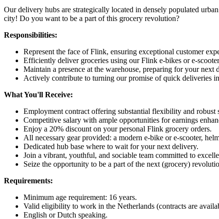
Our delivery hubs are strategically located in densely populated urban a
city! Do you want to be a part of this grocery revolution?
Responsibilities:
Represent the face of Flink, ensuring exceptional customer expe
Efficiently deliver groceries using our Flink e-bikes or e-scooter
Maintain a presence at the warehouse, preparing for your next 
Actively contribute to turning our promise of quick deliveries int
What You'll Receive:
Employment contract offering substantial flexibility and robust s
Competitive salary with ample opportunities for earnings enhan
Enjoy a 20% discount on your personal Flink grocery orders.
All necessary gear provided: a modern e-bike or e-scooter, hel
Dedicated hub base where to wait for your next delivery.
Join a vibrant, youthful, and sociable team committed to excell
Seize the opportunity to be a part of the next (grocery) revolu
Requirements:
Minimum age requirement: 16 years.
Valid eligibility to work in the Netherlands (contracts are avail
English or Dutch speaking.