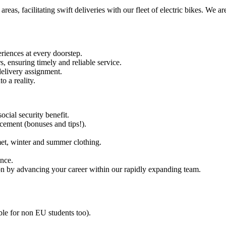
reas, facilitating swift deliveries with our fleet of electric bikes. We a
riences at every doorstep.
s, ensuring timely and reliable service.
delivery assignment.
o a reality.
ocial security benefit.
cement (bonuses and tips!).
met, winter and summer clothing.
ence.
tion by advancing your career within our rapidly expanding team.
able for non EU students too).