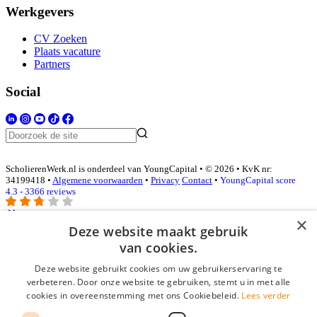
Werkgevers
CV Zoeken
Plaats vacature
Partners
Social
ScholierenWerk.nl is onderdeel van YoungCapital • © 2026 • KvK nr:
34199418 •
Algemene voorwaarden
•
Privacy
Contact
•
YoungCapital score
4.3 - 3366 reviews
×
Deze website maakt gebruik
Inloggen als bedrijf
van cookies.
Deze website gebruikt cookies om uw gebruikerservaring te
E-mail
*
verbeteren. Door onze website te gebruiken, stemt u in met alle
cookies in overeenstemming met ons Cookiebeleid.
Lees verder
Wachtwoord