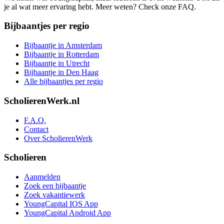
je al wat meer ervaring hebt. Meer weten? Check onze FAQ.
Bijbaantjes per regio
Bijbaantje in Amsterdam
Bijbaantje in Rotterdam
Bijbaantje in Utrecht
Bijbaantje in Den Haag
Alle bijbaantjes per regio
ScholierenWerk.nl
F.A.Q.
Contact
Over ScholierenWerk
Scholieren
Aanmelden
Zoek een bijbaantje
Zoek vakantiewerk
YoungCapital IOS App
YoungCapital Android App