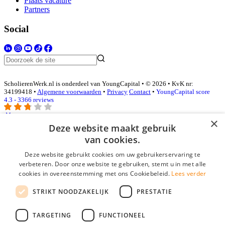
Plaats vacature
Partners
Social
ScholierenWerk.nl is onderdeel van YoungCapital • © 2026 • KvK nr:
34199418 •
Algemene voorwaarden
•
Privacy
Contact
•
YoungCapital score
4.3 - 3366 reviews
×
Deze website maakt gebruik
Inloggen als bedrijf
van cookies.
Deze website gebruikt cookies om uw gebruikerservaring te
E-mail
*
verbeteren. Door onze website te gebruiken, stemt u in met alle
cookies in overeenstemming met ons Cookiebeleid.
Lees verder
Wachtwoord
STRIKT NOODZAKELIJK
PRESTATIE
login gegevens onthouden
Wachtwoord vergeten?
login
TARGETING
FUNCTIONEEL