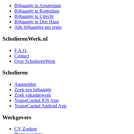
Bijbaantje in Amsterdam
Bijbaantje in Rotterdam
Bijbaantje in Utrecht
Bijbaantje in Den Haag
Alle bijbaantjes per regio
ScholierenWerk.nl
F.A.Q.
Contact
Over ScholierenWerk
Scholieren
Aanmelden
Zoek een bijbaantje
Zoek vakantiewerk
YoungCapital IOS App
YoungCapital Android App
Werkgevers
CV Zoeken