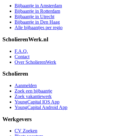
Bijbaantje in Amsterdam
Bijbaantje in Rotterdam
Bijbaantje in Utrecht
Bijbaantje in Den Haag
Alle bijbaantjes per regio
ScholierenWerk.nl
F.A.Q.
Contact
Over ScholierenWerk
Scholieren
Aanmelden
Zoek een bijbaantje
Zoek vakantiewerk
YoungCapital IOS App
YoungCapital Android App
Werkgevers
CV Zoeken