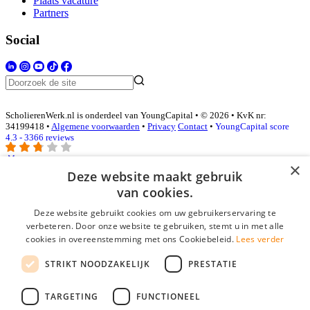
Plaats vacature
Partners
Social
ScholierenWerk.nl is onderdeel van YoungCapital • © 2026 • KvK nr:
34199418 •
Algemene voorwaarden
•
Privacy
Contact
•
YoungCapital score
4.3 - 3366 reviews
×
Deze website maakt gebruik
Inloggen als bedrijf
van cookies.
Deze website gebruikt cookies om uw gebruikerservaring te
E-mail
*
verbeteren. Door onze website te gebruiken, stemt u in met alle
cookies in overeenstemming met ons Cookiebeleid.
Lees verder
Wachtwoord
STRIKT NOODZAKELIJK
PRESTATIE
login gegevens onthouden
Wachtwoord vergeten?
login
TARGETING
FUNCTIONEEL