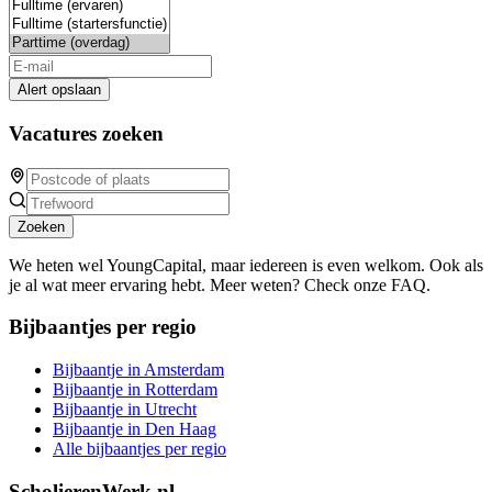
Alert opslaan
Vacatures zoeken
Zoeken
We heten wel YoungCapital, maar iedereen is even welkom. Ook als
je al wat meer ervaring hebt. Meer weten? Check onze FAQ.
Bijbaantjes per regio
Bijbaantje in Amsterdam
Bijbaantje in Rotterdam
Bijbaantje in Utrecht
Bijbaantje in Den Haag
Alle bijbaantjes per regio
ScholierenWerk.nl