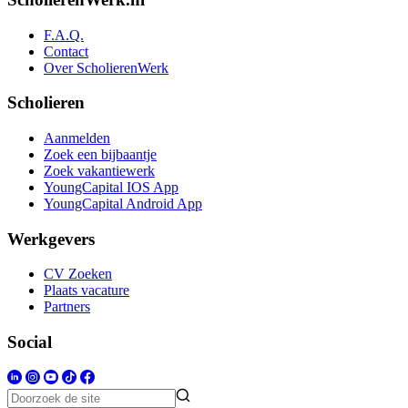
F.A.Q.
Contact
Over ScholierenWerk
Scholieren
Aanmelden
Zoek een bijbaantje
Zoek vakantiewerk
YoungCapital IOS App
YoungCapital Android App
Werkgevers
CV Zoeken
Plaats vacature
Partners
Social