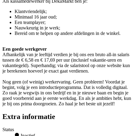
Als kassamedewerker bij DekaMarkt ben je:
Klantvriendelijk;
Minimaal 16 jaar oud;
Een teamplayer;
Nauwkeurig in je werk;
Bereid om te helpen op andere afdelingen in de winkel.
Een goede werkgever
Afhankelijk van je leeftijd verdien je bij ons een bruto all-in salaris
tussen de € 6,58 en € 17,69 per uur (inclusief vakantie-uren en
vakantiegeld). Superhandig; via de salaristool op onze website kun
je berekenen hoeveel je exact gaat verdienen.
Nog geen (of weinig) werkervaring. Geen probleem! Voordat je
begint, volg je een introductieprogramma. Dat is volledig digitaal.
Zo raak je wegwijs in ons bedrijf en in je nieuwe baan en begin je
goed voorbereid aan je eerste werkdag. En als je ambities hebt, kun
je bij ons prima doorgroeien. Zo haal je het beste uit jezelf!
Extra informatie
Status
Inactief