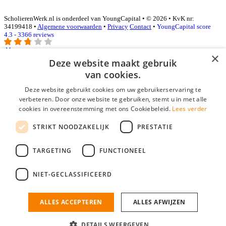
ScholierenWerk.nl is onderdeel van YoungCapital • © 2026 • KvK nr:
34199418 •
Algemene voorwaarden
•
Privacy
Contact
•
YoungCapital score
4.3 - 3366 reviews
×
Deze website maakt gebruik
Inloggen als bedrijf
van cookies.
Deze website gebruikt cookies om uw gebruikerservaring te
E-mail
*
verbeteren. Door onze website te gebruiken, stemt u in met alle
cookies in overeenstemming met ons Cookiebeleid.
Lees verder
Wachtwoord
STRIKT NOODZAKELIJK
PRESTATIE
login gegevens onthouden
Wachtwoord vergeten?
login
TARGETING
FUNCTIONEEL
Bedrijf aanmelden
NIET-GECLASSIFICEERD
Na het aanmelden kun je meteen je vacature plaatsen en heb je je
nieuwe collega/werknemer zo gevonden!
ALLES ACCEPTEREN
ALLES AFWIJZEN
Heb je nog geen gratis bedrijfsprofiel?
DETAILS WEERGEVEN