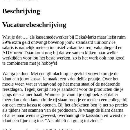
Beschrijving
Vacaturebeschrijving
Wist je dat... ...als kassamedewerker bij DekaMarkt maar liefst ruim
29% extra geld ontvangt bovenop jouw standaard uurloon? Je
salaris is namelijk meteen inclusief vakantie-uren, vakantiegeld en
ADV uren. Daar komt nog bij dat we samen kijken naar welke
werktijden voor jou het beste werken, zo is het werk ook nog goed
te combineren met je hobby's!
Wat ga je doen Met een glimlach op je gezicht verwelkom je de
klant aan jouw kassa. Je maakt een vriendelijk praatje. Over het
mooie weer, wat er vanavond op het menu staat of de naderende
feestdagen. Tegelijkertijd heb je aandacht voor de producten die je
langs de scanner haalt. Wanneer je vanuit je ooghoek ziet dat er
meer dan drie klanten in de rij staan roep je er meteen een collega bij
om een extra kassa te openen. Bij het afrekenen ben je net zo precies
als tijdens het scannen van de producten. Je vraagt de klant daarna
of alles naar wens is geweest, overhandigt de kassabon en wenst de
klant een fijne dag toe. "Alstublieft en graag tot ziens!"