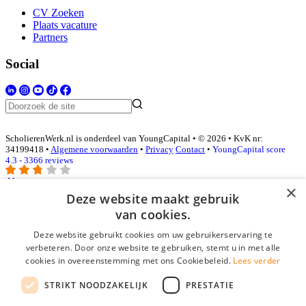
CV Zoeken
Plaats vacature
Partners
Social
ScholierenWerk.nl is onderdeel van YoungCapital • © 2026 • KvK nr:
34199418 •
Algemene voorwaarden
•
Privacy
Contact
•
YoungCapital score
4.3 - 3366 reviews
×
Deze website maakt gebruik
Inloggen als bedrijf
van cookies.
Deze website gebruikt cookies om uw gebruikerservaring te
E-mail
*
verbeteren. Door onze website te gebruiken, stemt u in met alle
cookies in overeenstemming met ons Cookiebeleid.
Lees verder
Wachtwoord
STRIKT NOODZAKELIJK
PRESTATIE
login gegevens onthouden
Wachtwoord vergeten?