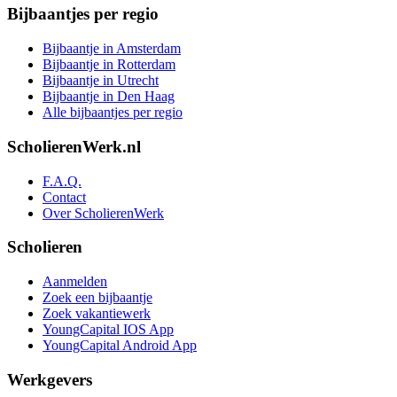
Bijbaantjes per regio
Bijbaantje in Amsterdam
Bijbaantje in Rotterdam
Bijbaantje in Utrecht
Bijbaantje in Den Haag
Alle bijbaantjes per regio
ScholierenWerk.nl
F.A.Q.
Contact
Over ScholierenWerk
Scholieren
Aanmelden
Zoek een bijbaantje
Zoek vakantiewerk
YoungCapital IOS App
YoungCapital Android App
Werkgevers