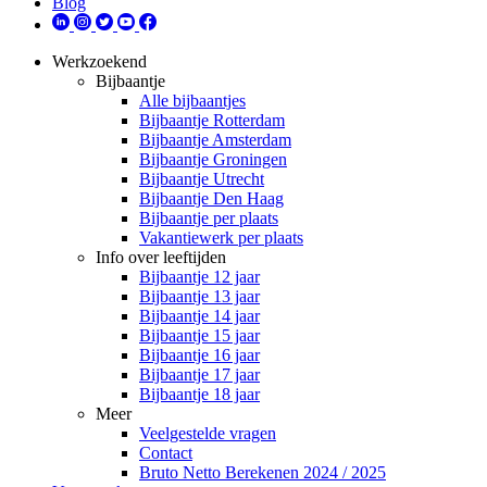
Blog
Werkzoekend
Bijbaantje
Alle bijbaantjes
Bijbaantje Rotterdam
Bijbaantje Amsterdam
Bijbaantje Groningen
Bijbaantje Utrecht
Bijbaantje Den Haag
Bijbaantje per plaats
Vakantiewerk per plaats
Info over leeftijden
Bijbaantje 12 jaar
Bijbaantje 13 jaar
Bijbaantje 14 jaar
Bijbaantje 15 jaar
Bijbaantje 16 jaar
Bijbaantje 17 jaar
Bijbaantje 18 jaar
Meer
Veelgestelde vragen
Contact
Bruto Netto Berekenen 2024 / 2025