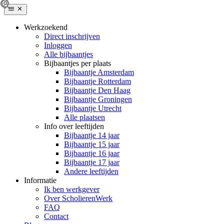
Werkzoekend
Direct inschrijven
Inloggen
Alle bijbaantjes
Bijbaantjes per plaats
Bijbaantje Amsterdam
Bijbaantje Rotterdam
Bijbaantje Den Haag
Bijbaantje Groningen
Bijbaantje Utrecht
Alle plaatsen
Info over leeftijden
Bijbaantje 14 jaar
Bijbaantje 15 jaar
Bijbaantje 16 jaar
Bijbaantje 17 jaar
Andere leeftijden
Informatie
Ik ben werkgever
Over ScholierenWerk
FAQ
Contact